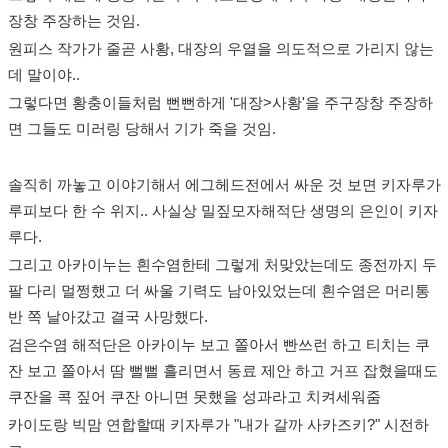
장창 주장하는 것임.
원피스 작가가 줄곧 사황, 대장의 우열을 의도적으로 가리지 않는
데 말이야..
그렇다면 황충이들처럼 뻔뻔하게 '대장>사황'을 주구장창 주장하
면 그들도 미러링 당해서 기가 죽을 것임.
솔직히 까놓고 이야기해서 에그헤드전에서 싸운 것 보면 키자루가
루피보다 한 수 위지.. 사실상 밀짚모자해적단 생명의 은인이 키자
루다.
그리고 아카이누는 흰수염한테 그렇게 처맞았는데도 종전까지 두
팔 다리 멀쩡했고 더 싸울 기력도 남아있었는데 흰수염은 머리통
반 쪽 날아갔고 결국 사망했다.
검은수염 해적단은 아카이누 보고 쫄아서 빤쓰런 하고 티치는 쿠
잔 보고 쫄아서 땀 뻘뻘 흘리면서 동료 제안 하고 거프 잡혔을때도
쿠잔을 콕 짚어 쿠잔 아니면 못했을 성과라고 치켜세워줌
카이도랑 빅맘 연합할때 키자루가 "내가 갈까 사카즈키?" 시전하