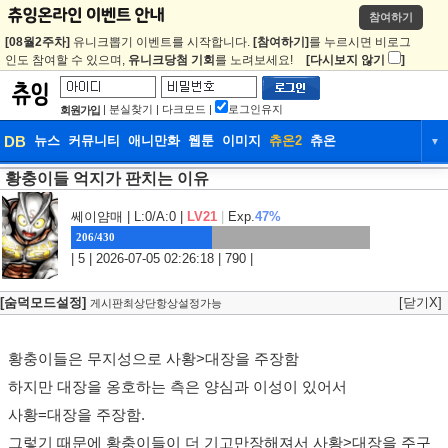
참여하기
[08월2주차]
유니크뽑기 이벤트를 시작합니다.
[참여하기]
를 누르시면 비로그
인도 참여할 수 있으며,
유니크당첨 기회
를 노려보세요!
[다시보지 않기
]
|
분실찾기
|
다크모드
|
로그인유지
회원가입
DB
뉴스
커뮤니티
애니만화
웹툰
이미지
츄온2
츄온
▼
황충이들 억지가 판치는 이유
DB
뉴스
커뮤니티
애니만화
웹툰
이미지
츄온2
츄온
쎄이얌매
| L:0/A:0 |
LV21
|
Exp.
47%
206/430
| 5 | 2026-07-05 02:26:18 | 790 |
[숨덕모드설정]
[닫기X]
게시판최상단항상설정가능
황충이들은 무지성으로 사황>대장을 주장함
하지만 대장을 옹호하는 측은 양심과 이성이 있어서
사황=대장을 주장함.
그렇기 때문에 황충이들이 더 기고만장해져서 사황>대장을 주구