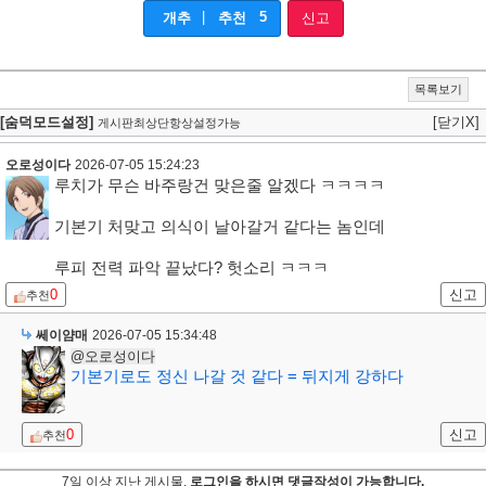
|
5
개추
추천
신고
목록보기
[숨덕모드설정]
[닫기X]
게시판최상단항상설정가능
오로성이다
2026-07-05 15:24:23
루치가 무슨 바주랑건 맞은줄 알겠다 ㅋㅋㅋㅋ
기본기 처맞고 의식이 날아갈거 같다는 놈인데
루피 전력 파악 끝났다? 헛소리 ㅋㅋㅋ
0
신고
추천
쎄이얌매
2026-07-05 15:34:48
@오로성이다
기본기로도 정신 나갈 것 같다 = 뒤지게 강하다
0
신고
추천
7일 이상 지난 게시물,
로그인을 하시면 댓글작성이 가능합니다.