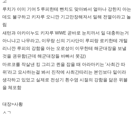
고
루치가 이미 기어 5 루피한테 빤치도 맞아봐서 얼마나 강한지 아는
데도 불구하고 키자루 오니깐 기고만장해져서 밀해 전멸이라고 놀
림
새턴과 아카이누도 키자루 WWE 곧바로 눈치까서 일 대충하는거
아니냐고 나무라고, 이무랑 신의 기사단이 루피랑 로키한테 개털
리니깐 루피의 강함을 아는 오로성이 이무한테 해군대장을 보낼
것을 권유함(근데 해군대장들 바빠서 못감)
마르코를 작살낸 킹 그리고 퀸을 잡을 때 아라마키는 '사최간 따
위'라고 묘사하는걸 봐서 진작에 사최간따리는 본인보다 밑이라
생각하고 있었고 실제로 전성기 흰수염 시절의 강함을 닮은 위블
을 체포함
대장>사황
ㅅㄱ