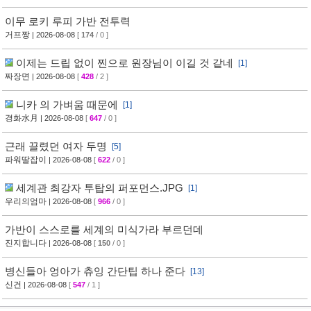
이무 로키 루피 가반 전투력
거프짱
| 2026-08-08
[
174
/ 0 ]
이제는 드립 없이 찐으로 원장님이 이길 것 같네
[1]
짜장면
| 2026-08-08
[
428
/ 2 ]
니카 의 가벼움 때문에
[1]
경화水月
| 2026-08-08
[
647
/ 0 ]
근래 끌렸던 여자 두명
[5]
파워딸잡이
| 2026-08-08
[
622
/ 0 ]
세계관 최강자 투탑의 퍼포먼스.JPG
[1]
우리의엄마
| 2026-08-08
[
966
/ 0 ]
가반이 스스로를 세계의 미식가라 부르던데
진지합니다
| 2026-08-08
[
150
/ 0 ]
병신들아 엉아가 츄잉 간단팁 하나 준다
[13]
신건
| 2026-08-08
[
547
/ 1 ]