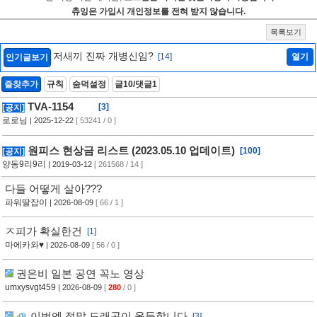
츄잉은 가입시 개인정보를 전혀 받지 않습니다.
목록보기
저새끼 진짜 개병신임?
[14]
열기
인기글보기
즐찾추가
규칙
숨덕설정
글10/댓글1
TVA-1154
[3]
[공지]
로로님
| 2025-12-22
[ 53241 / 0 ]
원피스 현상금 리스트 (2023.05.10 업데이트)
[100]
[공지]
양동9리9리
| 2019-03-12
[ 261568 / 14 ]
다들 어떻게 살아???
파워딸잡이
| 2026-08-09
[ 66 / 1 ]
ㅈ피가 확실한건
[1]
마에카와♥
| 2026-08-09
[ 56 / 0 ]
권은비 일본 공연 꼭노 영상
umxysvgt459
| 2026-08-09
[
280
/ 0 ]
이번엔 정말 드래곤이 올듯합니다
[3]