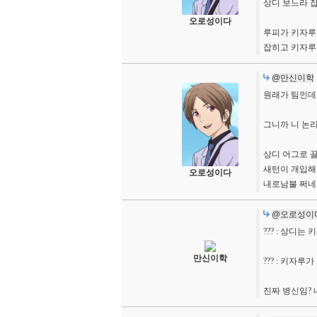
상디 보느라 잡
오로성이다
루피가 키자루
잡히고 키자루
@만신이학
원래가 팀인데
그니까 니 논
상디 어그로 
새턴이 개입해
오로성이다
내로남불 쩌네
@오로성이
??? : 상디
만신이학
??? : 키자루
진짜 병신임?