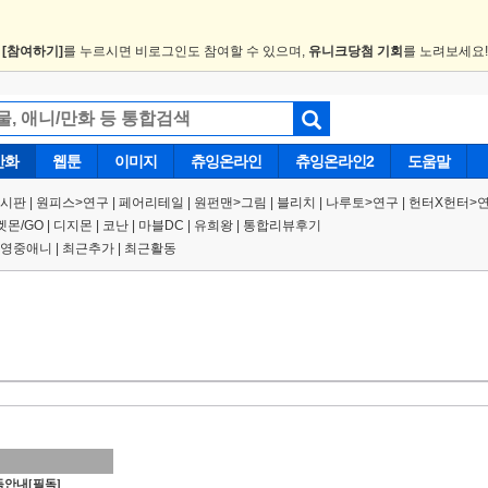
.
[참여하기]
를 누르시면 비로그인도 참여할 수 있으며,
유니크당첨 기회
를 노려보세요
만화
웹툰
이미지
츄잉온라인
츄잉온라인2
도움말
게시판
|
원피스
>
연구
|
페어리테일 |
원펀맨
>
그림
|
블리치
|
나루토
>
연구
|
헌터X헌터
>
켓몬/GO
|
디지몬
|
코난
|
마블DC
|
유희왕
|
통합리뷰후기
영중애니
|
최근추가
|
최근활동
안내[필독]