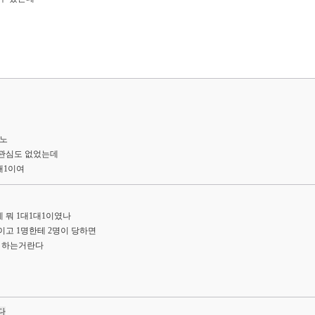
먹노
관심도 없었는데
대1이여
 뭐 1대1대1이였나
이고 1명한테 2명이 당하면
다 하는거란다
다