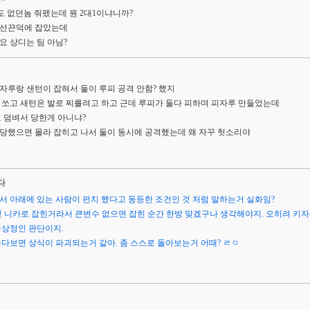
도 없던놈 줘팼는데 뭔 2대1이냐니까?
시선끈덕에 잡았는데
요 상디는 팀 아님?
자루랑 샌턴이 잡혀서 둘이 루피 공격 안함? 했지
 쏘고 새턴은 발로 찌를려고 하고 근데 루피가 둘다 피하며 피자루 만들었는데
로 덤벼서 당한게 아니냐?
당했으면 몰라 잡히고 나서 둘이 동시에 공격했는데 왜 자꾸 헛소리야
다
서 아래에 있는 사람이 펀치 했다고 동등한 조건인 것 처럼 말하는거 실화임?
 니카로 잡힌거라서 큰변수 없으면 잡힌 순간 한방 맞겠구나 생각해야지. 오히려 키
정상정인 판단이지.
듣다보면 상식이 파괴되는거 같아. 좀 스스로 돌아보는거 어때? ㄹㅇ