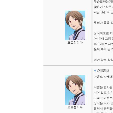
무슨말하는거임?
맞은거 =잡은
지금 2대1로
루피가 둘을 
상식적으로 저
아니야? 그럼 
오로성이다
1대1대1로 새
둘이 루피 공격
너야 말로 상식
@대종사
마운트 자세에
니말은 한사람
너야 말로 상식
그리고 마운트
상식은 너가 
오로성이다
잡혀서 공격을