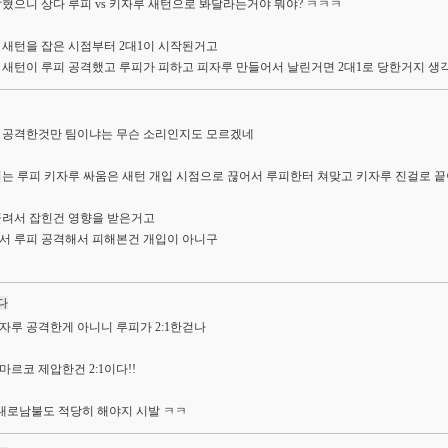
혔으니 상다 루피 vs 키자루 새턴으로 봐달라는거야 뭐야? ㅋㅋㅋ
 새턴을 잡은 시점부터 2대1이 시작된거고
 새턴이 루피 공격했고 루피가 피하고 피자루 만들어서 날린거면 2대1로 당한거지 생각
 공격한것만 팀이냐는 무슨 소리인지도 모르겠네
리는 루피 키자루 싸움은 새턴 개입 시점으로 끊어서 루피한터 쳐맞고 키자루 진걸로 끝
끌려서 잡힌건 영향을 받은거고
서 루피 공격해서 피해본건 개입이 아니구
다
는 키자루 공격한게 아니니 루피가 2:1한걷나
가 마르코 제압한건 2:1이다!!
 내로남불도 적당히 해야지 시발 ㅋㅋ