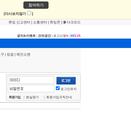
참여하기
!
[다시보지않기
]
츄잉 신고센터
|
소통센터
|
츄잉콘
|
다크모드
공지&이벤트
|
건의공간
|
로고신청
|
H
E
L
I
X
N
연구
|
킹덤
|
체인소맨
로그인유지
회원가입
|
분실찾기
|
회원가입규칙안내