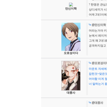
? 한명은 관심
만신이학
상디새끼가 
어캐 2대1이에
@만신이학
머라는거야 키
눈에서 레이저
그게 왜 2대1
공격하지않고 
오로성이다
@오로성이
마운트 자세에
잡힌것=맞은것
어야함 이게 
너 말하는거 
대종사
@대종사