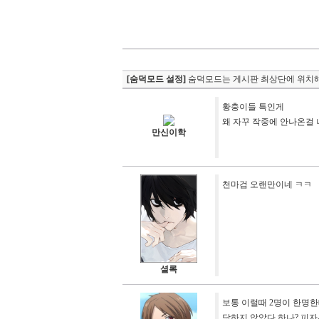
[숨덕모드 설정]
숨덕모드는 게시판 최상단에 위치해
황충이들 특인게
왜 자꾸 작중에 안나온걸
만신이학
천마검 오랜만이네 ㅋㅋ
셜록
보통 이럴때 2명이 한명한
당하지 않았다 하나? 피