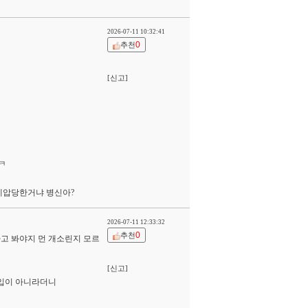
2026-07-11 10:32:41
0
추천
[신고]
ㅋ
 제압당한거냐 병신아?
2026-07-11 12:33:32
0
추천
고 봐야지 먼 개소린지 모르
[신고]
개입이 아니라더니