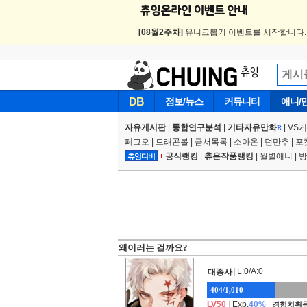
[08월2주차]
유니크뽑기 이벤트를 시작합니다
DB
정보/뉴스
커뮤니티
애니/
자유게시판
|
통합연구분석
|
기타자유만화
|
VS
R
페그오
|
드래곤볼
|
금서목록
|
소아온
|
던만추
|
포
공식랭킹
|
츄온작품랭킹
|
월별애니
|
방
츄잉디비
왜이러는 걸까요?
|
L:0/A:0
대종사
404/1,010
LV50
|
Exp.
40%
|
경험치획득