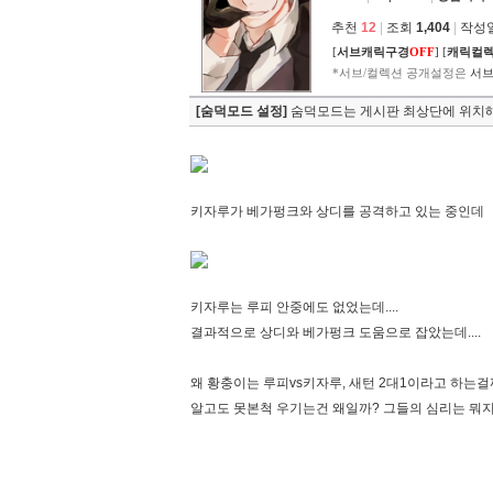
추천
12
|
조회
1,404
|
작성일 
[
서브캐릭구경
OFF
]
[
캐릭컬
*서브/컬렉션 공개설정은
서브
[숨덕모드 설정]
숨덕모드는 게시판 최상단에 위치해
키자루가 베가펑크와 상디를 공격하고 있는 중인데
키자루는 루피 안중에도 없었는데....
결과적으로 상디와 베가펑크 도움으로 잡았는데....
왜 황충이는 루피vs키자루, 새턴 2대1이라고 하는걸
알고도 못본척 우기는건 왜일까? 그들의 심리는 뭐지