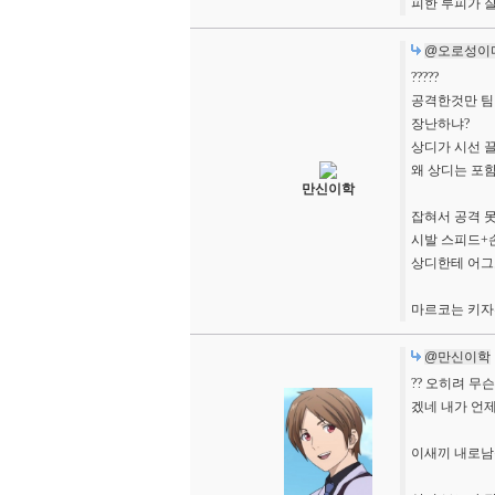
피한 루피가 
@오로성이
?????
공격한것만 팀
장난하냐?
상디가 시선 
왜 상디는 포함
만신이학
잡혀서 공격 
시발 스피드+
상디한테 어그로
마르코는 키자
@만신이학
?? 오히려 
겠네 내가 언제
이새끼 내로남