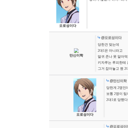
오로성이다
@오로성이다
당한건 맞는데
2대1은 아니라고
만신이학
말귀 존나 못 알아
키자루는 루피한테 
그거 잡아놓고 뭔 2
@만신이학
당한게 2명인데
보통 2명이 팀
2대1로 당했
오로성이다
@오로성이