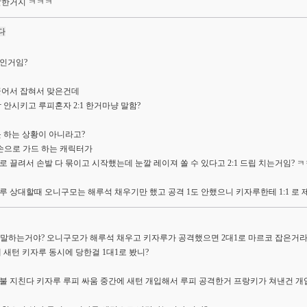
잘한거지 ㅋㅋㅋ
다
인거임?
끌어서 잡혀서 맞은건데
 안시키고 루피혼자 2:1 한거마냥 말함?
못 하는 상황이 아니라고?
손으로 가드 하는 캐릭터가
 끌려서 손발 다 묶이고 시작했는데 눈깔 레이져 쏠 수 있다고 2:1 드립 치는거임? ㅋ
루 상대할때 오니구모는 해루석 채우기만 했고 공격 1도 안했으니 키자루한테 1:1 로
무슨말하는거야? 오니구모가 해루석 채우고 키자루가 공격했으면 2대1로 마르코 잡은거라
 새턴 키자루 동시에 당한걸 1대1로 봤니?
불 지친다 키자루 루피 싸움 중간에 새턴 개입해서 루피 공격한거 프랑키가 쳐낸건 