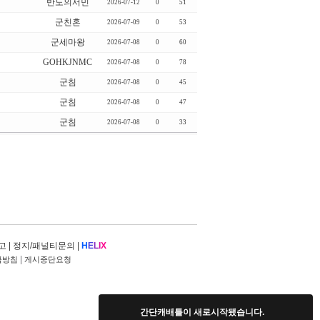
반도의서민
2026-07-12
0
51
군친혼
2026-07-09
0
53
군세마왕
2026-07-08
0
60
GOHKJNMC
2026-07-08
0
78
군침
2026-07-08
0
45
군침
2026-07-08
0
47
군침
2026-07-08
0
33
고
|
정지/패널티문의
|
H
E
L
I
X
|
급방침
게시중단요청
간단캐배틀이 새로시작됐습니다.