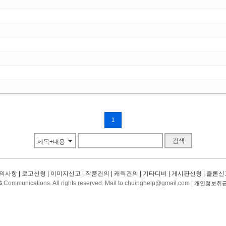
1
검색
제목+내용
의사항
|
로고신청
|
이미지신고
|
작품건의
|
캐릭건의
|
기타디비
|
게시판신청
|
클론신
G
Communications. All rights reserved. Mail to chuinghelp@gmail.com |
개인정보취