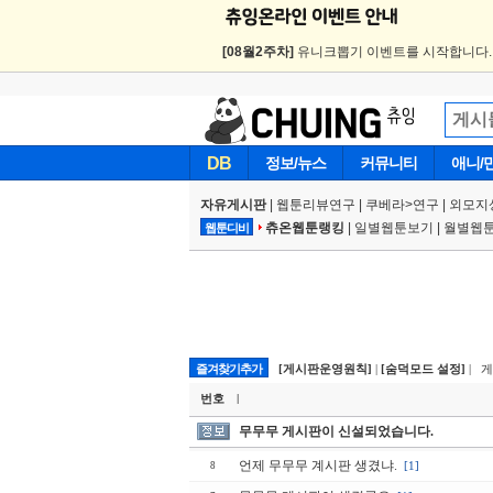
[08월2주차]
유니크뽑기 이벤트를 시작합니다
DB
정보/뉴스
커뮤니티
애니/
자유게시판
|
웹툰리뷰연구
|
쿠베라
>
연구
|
외모지
츄온웹툰랭킹
|
일별웹툰보기
|
월별웹
웹툰디비
즐겨찾기추가
[게시판운영원칙]
|
[숨덕모드 설정]
| 
번호
|
무무무 게시판이 신설되었습니다.
언제 무무무 계시판 생겼냐.
[1]
8