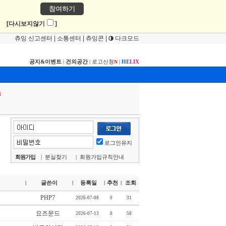
참여하기
!
[다시보지않기
]
츄잉 신고센터
|
소통센터
|
츄잉콘
|
다크모드
공지&이벤트
|
건의공간
|
로고신청
|
H
E
L
I
X
N
N
로그인유지
회원가입
|
분실찾기
|
회원가입규칙안내
글쓴이
등록일
추천
조회
|
|
|
|
PHP7
2026-07-08
0
31
요즈문드
2026-07-13
0
58