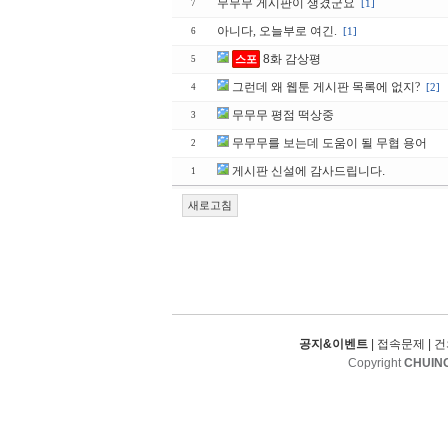
무무무 게시판이 생겼군요
[1]
7
아니다, 오늘부로 여긴.
[1]
6
8화 감상평
스포
5
그런데 왜 웹툰 게시판 목록에 없지?
[2]
4
무무무 평점 떡상중
3
무무무를 보는데 도움이 될 무협 용어
2
게시판 신설에 감사드립니다.
1
새로고침
공지&이벤트
|
접속문제
|
건
Copyright
CHUIN