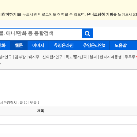
.
[참여하기]
를 누르시면 비로그인도 참여할 수 있으며,
유니크당첨 기회
를 노려보세요
만화
웹툰
이미지
츄잉온라인
츄잉온라인2
도움말
상
>
연구
|
김부장
|
퀘지주
|
신의탑
>
연구
|
독고/통
>
팬픽
|
헬퍼
|
판타지여동생
|
무무무
툰
게시판경험치 :
글 10 | 댓글 1
제목