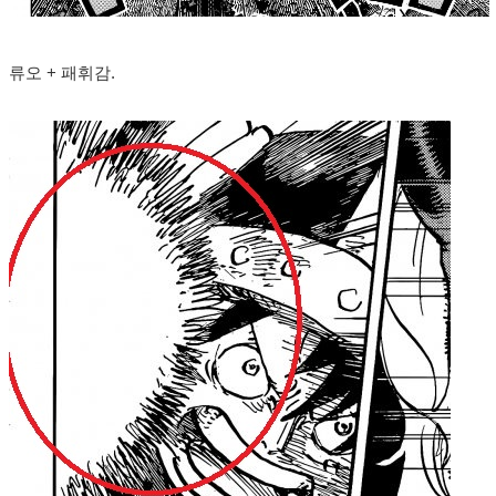
류오 + 패휘감.