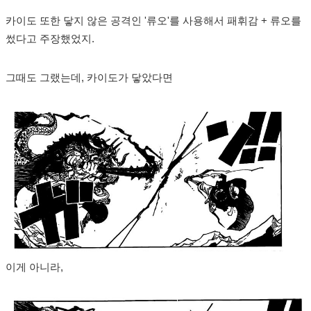
카이도 또한 닿지 않은 공격인 '류오'를 사용해서 패휘감 + 류오를
썼다고 주장했었지.
그때도 그랬는데, 카이도가 닿았다면
이게 아니라,