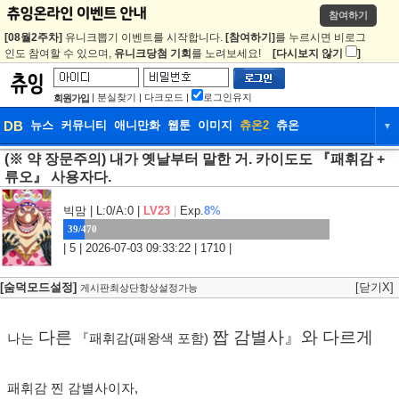
참여하기
[08월2주차]
유니크뽑기 이벤트를 시작합니다.
[참여하기]
를 누르시면 비로그
인도 참여할 수 있으며,
유니크당첨 기회
를 노려보세요!
[다시보지 않기
]
|
분실찾기
|
다크모드
|
로그인유지
회원가입
DB
뉴스
커뮤니티
애니만화
웹툰
이미지
츄온2
츄온
▼
(※ 약 장문주의) 내가 옛날부터 말한 거. 카이도도 『패휘감 +
DB
뉴스
커뮤니티
애니만화
류오』 사용자다.
웹툰
이미지
츄온2
츄온
빅맘
| L:0/A:0 |
LV23
|
Exp.
8%
39/470
| 5 | 2026-07-03 09:33:22 | 1710 |
[숨덕모드설정]
[닫기X]
게시판최상단항상설정가능
다른
짭 감별사』와 다르게
나는
『패휘감(패왕색 포함)
패휘감 찐 감별사이자,