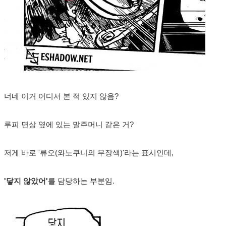
너네 이거 어디서 본 적 있지 않음?
루피 면상 옆에 있는 말주머니 같은 거?
저게 바로 '류오(와노쿠니의 무장색)'라는 표시인데,
'닿지 않았어'
를 담당하는 부분임.