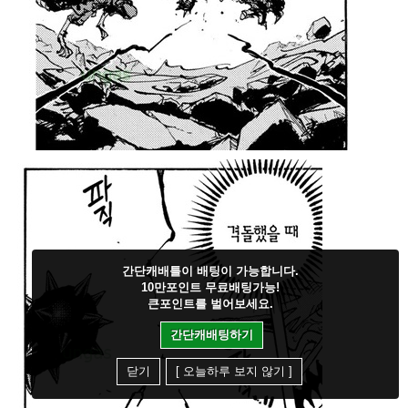
간단캐배틀이 배팅이 가능합니다.
10만포인트 무료배팅가능!
큰포인트를 벌어보세요.
간단캐배팅하기
닫기
[ 오늘하루 보지 않기 ]