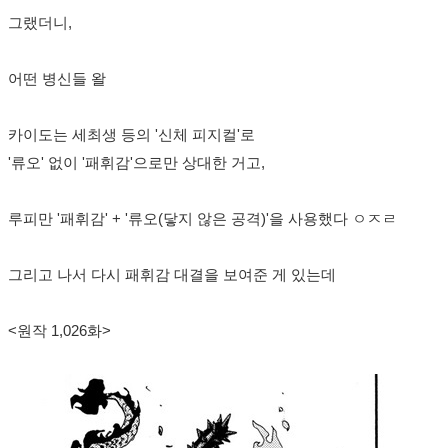
그랬더니,
어떤 병신들 왈
카이도는 세최생 등의 '신체 피지컬'로
'류오' 없이 '패휘감'으로만 상대한 거고,
루피만 '패휘감' + '류오(닿지 않은 공격)'을 사용했다 ㅇㅈㄹ
그리고 나서 다시 패휘감 대결을 보여준 게 있는데
<원작 1,026화>