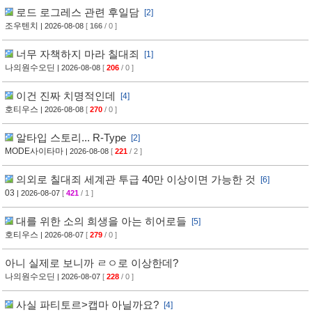
로드 로그레스 관련 후일담
[2]
조우텐치
| 2026-08-08
[
166
/ 0 ]
너무 자책하지 마라 칠대죄
[1]
나의원수오딘
| 2026-08-08
[
206
/ 0 ]
이건 진짜 치명적인데
[4]
호티우스
| 2026-08-08
[
270
/ 0 ]
알타입 스토리... R-Type
[2]
MODE사이타마
| 2026-08-08
[
221
/ 2 ]
의외로 칠대죄 세계관 투급 40만 이상이면 가능한 것
[6]
03
| 2026-08-07
[
421
/ 1 ]
대를 위한 소의 희생을 아는 히어로들
[5]
호티우스
| 2026-08-07
[
279
/ 0 ]
아니 실제로 보니까 ㄹㅇ로 이상한데?
나의원수오딘
| 2026-08-07
[
228
/ 0 ]
사실 파티토르>캡마 아닐까요?
[4]