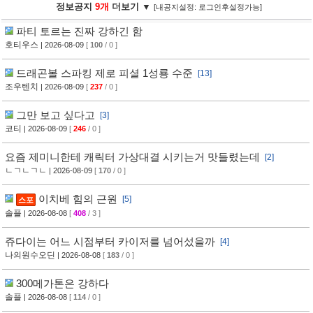
정보공지
9개
더보기 ▼
[내공지설정: 로그인후설정가능]
파티 토르는 진짜 강하긴 함
호티우스
| 2026-08-09
[
100
/ 0 ]
드래곤볼 스파킹 제로 피셜 1성룡 수준
[13]
조우텐치
| 2026-08-09
[
237
/ 0 ]
그만 보고 싶다고
[3]
코티
| 2026-08-09
[
246
/ 0 ]
요즘 제미니한테 캐릭터 가상대결 시키는거 맛들렸는데
[2]
ㄴㄱㄴㄱㄴ
| 2026-08-09
[
170
/ 0 ]
이치베 힘의 근원
[5]
스포
솔플
| 2026-08-08
[
408
/ 3 ]
쥬다이는 어느 시점부터 카이저를 넘어섰을까
[4]
나의원수오딘
| 2026-08-08
[
183
/ 0 ]
300메가톤은 강하다
솔플
| 2026-08-08
[
114
/ 0 ]