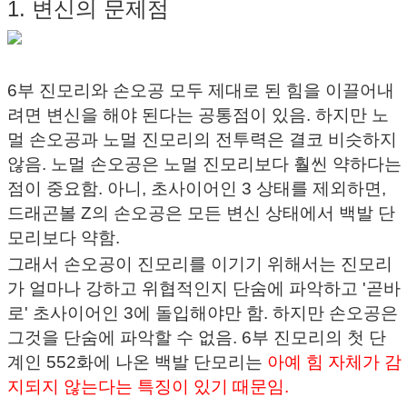
1. 변신의 문제점
6부 진모리와 손오공 모두 제대로 된 힘을 이끌어내
려면 변신을 해야 된다는 공통점이 있음. 하지만 노
멀 손오공과 노멀 진모리의 전투력은 결코 비슷하지
않음. 노멀 손오공은 노멀 진모리보다 훨씬 약하다는
점이 중요함. 아니, 초사이어인 3 상태를 제외하면,
드래곤볼 Z의 손오공은 모든 변신 상태에서 백발 단
모리보다 약함.
그래서 손오공이 진모리를 이기기 위해서는 진모리
가 얼마나 강하고 위협적인지 단숨에 파악하고 '곧바
로' 초사이어인 3에 돌입해야만 함. 하지만 손오공은
그것을 단숨에 파악할 수 없음. 6부 진모리의 첫 단
계인 552화에 나온 백발 단모리는
아예 힘 자체가 감
지되지 않는다는 특징이 있기 때문임.