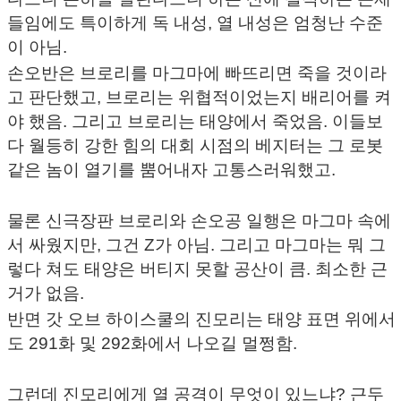
들임에도 특이하게 독 내성, 열 내성은 엄청난 수준
이 아님.
손오반은 브로리를 마그마에 빠뜨리면 죽을 것이라
고 판단했고, 브로리는 위협적이었는지 배리어를 켜
야 했음. 그리고 브로리는 태양에서 죽었음. 이들보
다 월등히 강한 힘의 대회 시점의 베지터는 그 로봇
같은 놈이 열기를 뿜어내자 고통스러워했고.
물론 신극장판 브로리와 손오공 일행은 마그마 속에
서 싸웠지만, 그건 Z가 아님. 그리고 마그마는 뭐 그
렇다 쳐도 태양은 버티지 못할 공산이 큼. 최소한 근
거가 없음.
반면 갓 오브 하이스쿨의 진모리는 태양 표면 위에서
도 291화 및 292화에서 나오길 멀쩡함.
그런데 진모리에게 열 공격이 무엇이 있느냐? 근두