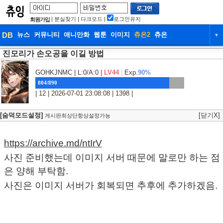
|
분실찾기
|
다크모드
|
로그인유지
회원가입
DB
뉴스
커뮤니티
애니만화
웹툰
이미지
츄온2
츄온
▼
진모리가 손오공을 이길 방법
DB
뉴스
커뮤니티
애니만화
웹툰
이미지
츄온2
츄온
GOHKJNMC
| L:0/A:0 |
LV44
|
Exp.
90%
804/890
| 12 | 2026-07-01 23:08:08 | 1398 |
[숨덕모드설정]
[닫기X]
게시판최상단항상설정가능
https://archive.md/ntIrV
사진 준비했는데 이미지 서버 때문에 말로만 하는 점
은 양해 부탁함.
사진은 이미지 서버가 회복되면 추후에 추가하겠음.