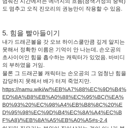
멈춰진 시간에서는 에너지의 흐름(청색거성의 중력)
도 멈추고 오직 진모리의 권능만이 작용할 수 있음.
5. 힘을 빨아들이기
내가 드래곤볼을 갓 오브 하이스쿨만큼 깊게 알지는
못해서 정확한 이름은 기억이 안 나는데, 손오공의
초사이어인 힘을 흡수하는 캐릭터가 있었음. 바비디
의 부하였을 거임.
물론 그 드래곤볼 캐릭터는 손오공의 그 엄청난 힘을
감당하지 못해서 배가 터져 죽었지만.
https://namu.wiki/w/%EB%A7%88%EC%9D%B4%
ED%8A%B8%EB%A0%88%EC%95%BC(%EA%
B0%93%20%EC%98%A4%EB%B8%8C%20%E
D%95%98%EC%9D%B4%EC%8A%A4%EC%B
F%A8)/%EB%8A%A5%EB%A0%A5#s-2.4