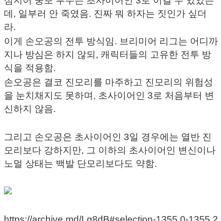
심지어 뚱보 부우는 초사이어인 3로 이길 수 있었는
데, 일부러 안 죽였음. 진짜 뭐 하자는 짓인가 싶더
라.
이게 손오공의 전투 방식임. 브리미어 리그는 어디까
지나 방심은 하지 않되, 캐릭터들의 고유한 전투 방
식을 적용함.
손오공은 결코 진모리를 마주하고 진모리의 위험성
을 눈치채지도 못하며, 초사이어인 3로 처음부터 변
신하지 않음.
그리고 손오공은 초사이어인 3일 경우에는 열반 진
모리보다 강하지만, 그 이하의 초사이어인 변신이나
노멀 상태는 백발 단모리보다도 약함.
https://archive.md/Lg8dB#selection-1355.0-1355.2