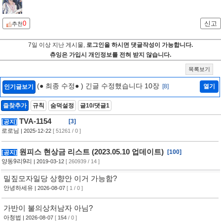
0
신고
추천
7일 이상 지난 게시물,
로그인을 하시면 댓글작성이 가능합니다.
츄잉은 가입시 개인정보를 전혀 받지 않습니다.
목록보기
(● 최종 수정● ) 긴글 수정했습니다 10장
[8]
열기
인기글보기
즐찾추가
규칙
숨덕설정
글10/댓글1
TVA-1154
[3]
[공지]
로로님
| 2025-12-22
[ 51261 / 0 ]
원피스 현상금 리스트 (2023.05.10 업데이트)
[100]
[공지]
양동9리9리
| 2019-03-12
[ 260939 / 14 ]
밀짚모자일당 상향안 이거 가능함?
안녕하세유
| 2026-08-07
[ 1 / 0 ]
가반이 불의상처남자 아님?
아청법
| 2026-08-07
[
154
/ 0 ]