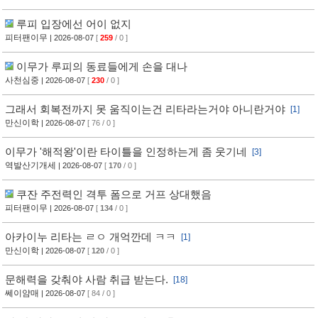
루피 입장에선 어이 없지
피터팬이무
| 2026-08-07
[
259
/ 0 ]
이무가 루피의 동료들에게 손을 대나
사천심중
| 2026-08-07
[
230
/ 0 ]
그래서 회복전까지 못 움직이는건 리타라는거야 아니란거야
[1]
만신이학
| 2026-08-07
[ 76 / 0 ]
이무가 '해적왕'이란 타이틀을 인정하는게 좀 웃기네
[3]
역발산기개세
| 2026-08-07
[
170
/ 0 ]
쿠잔 주전력인 격투 폼으로 거프 상대했음
피터팬이무
| 2026-08-07
[
134
/ 0 ]
아카이누 리타는 ㄹㅇ 개억깐데 ㅋㅋ
[1]
만신이학
| 2026-08-07
[
120
/ 0 ]
문해력을 갖춰야 사람 취급 받는다.
[18]
쎄이얌매
| 2026-08-07
[ 84 / 0 ]