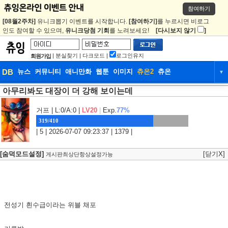
참여하기
[08월2주차]
유니크뽑기 이벤트를 시작합니다.
[참여하기]
를 누르시면 비로그
인도 참여할 수 있으며,
유니크당첨 기회
를 노려보세요!
[다시보지 않기
]
|
분실찾기
|
다크모드
|
로그인유지
회원가입
DB
뉴스
커뮤니티
애니만화
웹툰
이미지
츄온2
츄온
▼
아무리봐도 대장이 더 강해 보이는데
DB
뉴스
커뮤니티
애니만화
웹툰
이미지
츄온2
츄온
거프
| L:0/A:0 |
LV20
|
Exp.
77%
319/410
| 5 | 2026-07-07 09:23:37 | 1379 |
[숨덕모드설정]
[닫기X]
게시판최상단항상설정가능
전성기 흰수급이라는 위블 채포