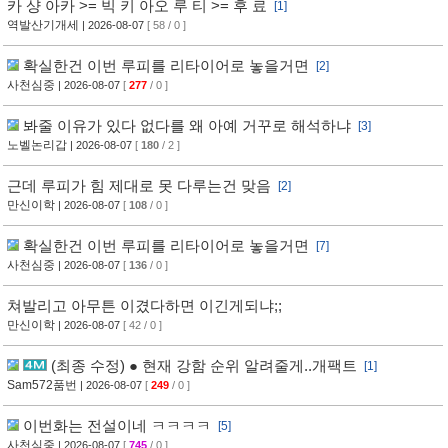
카 샹 아카 >= 빅 키 아오 루 티 >= 후 료
[1]
역발산기개세
| 2026-08-07
[ 58 / 0 ]
확실한건 이번 루피를 리타이어로 놓을거면
[2]
사천심중
| 2026-08-07
[
277
/ 0 ]
봐줄 이유가 있다 없다를 왜 아예 거꾸로 해석하냐
[3]
노벨논리갑
| 2026-08-07
[
180
/ 2 ]
근데 루피가 힘 제대로 못 다루는건 맞음
[2]
만신이학
| 2026-08-07
[
108
/ 0 ]
확실한건 이번 루피를 리타이어로 놓을거면
[7]
사천심중
| 2026-08-07
[
136
/ 0 ]
쳐발리고 아무튼 이겼다하면 이긴게되냐;;
만신이학
| 2026-08-07
[ 42 / 0 ]
(최종 수정) ● 현재 강함 순위 알려줄게..개팩트
[1]
Sam572품번
| 2026-08-07
[
249
/ 0 ]
이번화는 전설이네 ㅋㅋㅋㅋ
[5]
사천심중
| 2026-08-07
[
745
/ 0 ]