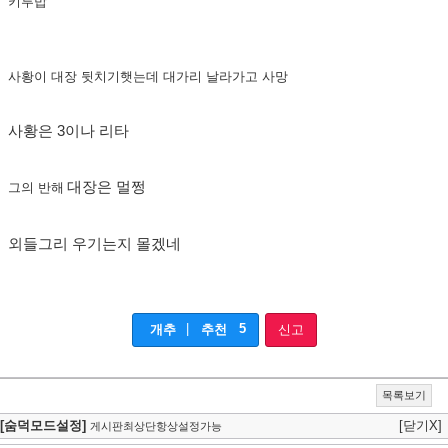
키루밥
사황이 대장 뒷치기햇는데 대가리 날라가고 사망
사황은 3이나 리타
대장은 멀쩡
그의 반해
외들그리 우기는지 몰겠네
|
5
개추
추천
신고
목록보기
[숨덕모드설정]
[닫기X]
게시판최상단항상설정가능