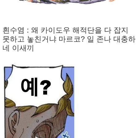
흰수염 : 왜 카이도우 해적단을 다 잡지
못하고 놓친거냐 마르코? 일 존나 대충하
네 이새끼