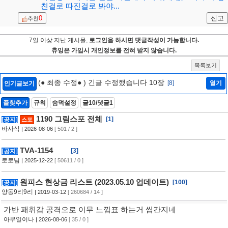
친걸로 따진걸로 봐야...
0
신고
추천
7일 이상 지난 게시물,
로그인을 하시면 댓글작성이 가능합니다.
츄잉은 가입시 개인정보를 전혀 받지 않습니다.
목록보기
(● 최종 수정● ) 긴글 수정했습니다 10장
[8]
열기
인기글보기
즐찾추가
규칙
숨덕설정
글10/댓글1
1190 그림스포 전체
[1]
[공지]
스포
바사삭
| 2026-08-06
[ 501 / 2 ]
TVA-1154
[3]
[공지]
로로님
| 2025-12-22
[ 50611 / 0 ]
원피스 현상금 리스트 (2023.05.10 업데이트)
[100]
[공지]
양동9리9리
| 2019-03-12
[ 260684 / 14 ]
가반 패휘감 공격으로 이무 느낌표 하는거 씹간지네
아무일이나
| 2026-08-06
[ 35 / 0 ]