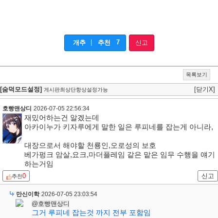
|
7
개추
추천
신고
목록보기
[숨덕모드설정]
[닫기X]
게시판최상단항상설정가능
호빵맨상디
2026-07-05 22:56:34
재밌어하는건 알겠는데
아카이누가 키자루에게 말한 일은 루피네를 잡는게 아니라,
대장으로서 해야할 천룡인,오로성의 보호
베가펑크 암살,요크,마더플레임 같은 맡은 임무 수행을 얘기
하는거임
0
신고
추천
만신이학
2026-07-05 23:03:54
@호빵맨상디
그거 루피네 잡는것 까지 전부 포함임