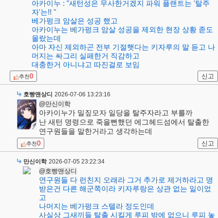
아카이누 : "새턴성은 무사한거겠지 파워 플랜트는 '탈주
자'는!! "
베가펑크 암살은 성공 했고
아카이누는 베가펑크 암살 성공을 제외한 현장 상황 졷도
몰랐는데
아마 자신 제외하곤 전부 기절햇다는 키자루의 말 듣고 나
머지는 싸그리 실패한거 직감하고
대충한거 아니냐고 따진걸로 보임
0
신고
추천
호빵맨상디
2026-07-06 13:23:16
@만신이학
아카이누가 밀짚모자 일당을 탈주자라고 부를까
난 새턴 명령으로 죽을뻔했던 에그헤드섬에서 탈출한
연구원들을 말한거라고 생각하는데
0
신고
추천
만신이학
2026-07-05 23:22:34
@호빵맨상디
연구원들 다 런친지 오래라 그거 추가로 제거하라고 명
받은건 다른 해군쪽이라 키자루랑은 상관 없는 일이었
고
나머지는 베가펑크 스텔라 정도인데
사실상 그새끼들 탈출 시킬게 루피 밖에 없으니 루피 놓