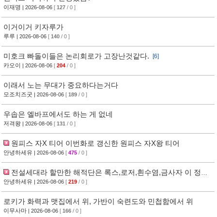
이재명
| 2026-08-06
[
127
/ 0 ]
이거이거 키자루가
루루
| 2026-08-06
[
140
/ 0 ]
미호크 빠돌이들은 논리회로가 고장난것같다.
[6]
카오이
| 2026-08-06
[
204
/ 0 ]
이래서 노는 무대가 중요하다는거다
모조치즈굿
| 2026-08-06
[
189
/ 0 ]
우솝은 엘바프에서도 하는 게 없네
저격왕
| 2026-08-06
[
131
/ 0 ]
원피스 자X 티어 이번화로 갱신한 원피스 자X왕 티어
안녕하세유
| 2026-08-06
[
475
/ 0 ]
전설세대라 할만한 해적단은 록스,로저,흰수염,금사자 이 정도
아님? 티어리스트
안녕하세유
| 2026-08-06
[
219
/ 0 ]
로키가 화력과 맷집에서 위, 가반이 숙련도와 민첩함에서 위
이무사마
| 2026-08-06
[
166
/ 0 ]