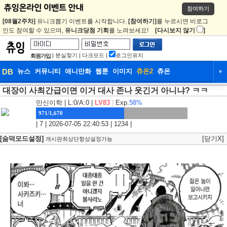
참여하기
[08월2주차]
유니크뽑기 이벤트를 시작합니다.
[참여하기]
를 누르시면 비로그
인도 참여할 수 있으며,
유니크당첨 기회
를 노려보세요!
[다시보지 않기
]
|
분실찾기
|
다크모드
|
로그인유지
회원가입
DB
뉴스
커뮤니티
애니만화
웹툰
이미지
츄온2
츄온
▼
대장이 사최간급이면 이거 대사 존나 웃긴거 아니냐? ㅋㅋ
DB
뉴스
커뮤니티
애니만화
만신이학
| L:0/A:0 |
LV83
|
Exp.
58%
웹툰
이미지
츄온2
츄온
971/1,670
| 7 | 2026-07-05 22:40:53 | 1234 |
[숨덕모드설정]
[닫기X]
게시판최상단항상설정가능