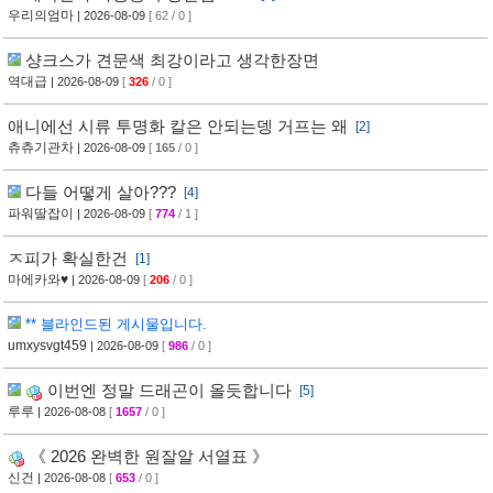
우리의엄마
| 2026-08-09
[ 62 / 0 ]
샹크스가 견문색 최강이라고 생각한장면
역대급
| 2026-08-09
[
326
/ 0 ]
애니에선 시류 투명화 칼은 안되는뎅 거프는 왜
[2]
츄츄기관차
| 2026-08-09
[
165
/ 0 ]
다들 어떻게 살아???
[4]
파워딸잡이
| 2026-08-09
[
774
/ 1 ]
ㅈ피가 확실한건
[1]
마에카와♥
| 2026-08-09
[
206
/ 0 ]
** 블라인드된 게시물입니다.
umxysvgt459
| 2026-08-09
[
986
/ 0 ]
이번엔 정말 드래곤이 올듯합니다
[5]
루루
| 2026-08-08
[
1657
/ 0 ]
《 2026 완벽한 원잘알 서열표 》
신건
| 2026-08-08
[
653
/ 0 ]