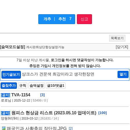
|
7
개추
추천
신고
목록보기
[숨덕모드설정]
[닫기X]
게시판최상단항상설정가능
7일 이상 지난 게시물,
로그인을 하시면 댓글작성이 가능합니다.
츄잉은 가입시 개인정보를 전혀 받지 않습니다.
샹크스가 견문색 최강이라고 생각한장면
열기
인기글보기
즐찾추가
규칙
숨덕설정
글10/댓글1
TVA-1154
[3]
[공지]
로로님
| 2025-12-22
[ 53499 / 0 ]
원피스 현상금 리스트 (2023.05.10 업데이트)
[100]
[공지]
양동9리9리
| 2019-03-12
[ 261631 / 14 ]
왜국인과 사황충의 장단점.JPG
[2]