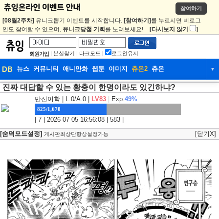
참여하기
[08월2주차]
유니크뽑기 이벤트를 시작합니다.
[참여하기]
를 누르시면 비로그
인도 참여할 수 있으며,
유니크당첨 기회
를 노려보세요!
[다시보지 않기
]
|
분실찾기
|
다크모드
|
로그인유지
회원가입
DB
뉴스
커뮤니티
애니만화
웹툰
이미지
츄온2
츄온
▼
진짜 대답할 수 있는 황충이 한명이라도 있긴하냐?
DB
뉴스
커뮤니티
애니만화
만신이학
| L:0/A:0 |
LV83
|
Exp.
49%
웹툰
이미지
츄온2
츄온
825/1,670
| 7 | 2026-07-05 16:56:08 | 583 |
[숨덕모드설정]
[닫기X]
게시판최상단항상설정가능