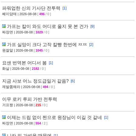
파워업한 신의 기사단 전투력
[1]
쎄이얌매
| 2026-08-08
[
496
/ 0 ]
가프는 칼이 와도 어디로 올지 못 본 건가
[9]
짜장면
| 2026-08-08
[
1029
/ 0 ]
가프 실망이 크다 고작 칼빵 한번에 ㅉㅉ
[2]
원잘알
| 2026-08-08
[
1045
/ 0 ]
요샌 번역본 어디서 봄
[1]
화살
| 2026-08-08
[
2182
/ 0 ]
지금 사보 어느 정도급일거 같음?
[6]
제발쫌해라
| 2026-08-08
[
494
/ 0 ]
이무 로키 루피 가반 전투력
거프짱
| 2026-08-08
[
215
/ 0 ]
이제는 드립 없이 찐으로 원장님이 이길 것 같네
[1]
짜장면
| 2026-08-08
[
554
/ 2 ]
니카 의 가벼움 때문에
[1]