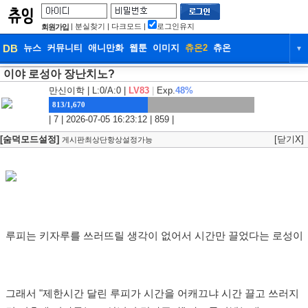
|
분실찾기
|
다크모드
|
로그인유지
회원가입
DB
뉴스
커뮤니티
애니만화
웹툰
이미지
츄온2
츄온
▼
이야 로성아 장난치노?
DB
뉴스
커뮤니티
애니만화
만신이학
| L:0/A:0 |
LV83
|
Exp.
48%
웹툰
이미지
츄온2
츄온
813/1,670
| 7 | 2026-07-05 16:23:12 | 859 |
[숨덕모드설정]
[닫기X]
게시판최상단항상설정가능
루피는 키자루를 쓰러뜨릴 생각이 없어서 시간만 끌었다는 로성이
그래서 "제한시간 달린 루피가 시간을 어캐끄냐 시간 끌고 쓰러지