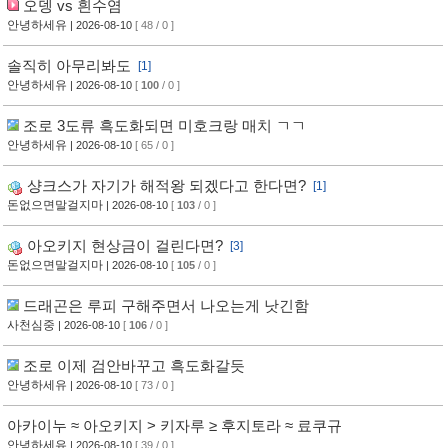
오뎅 vs 흰수염
안녕하세유
| 2026-08-10
[ 48 / 0 ]
솔직히 아무리봐도
[1]
안녕하세유
| 2026-08-10
[
100
/ 0 ]
조로 3도류 흑도화되면 미호크랑 매치 ㄱㄱ
안녕하세유
| 2026-08-10
[ 65 / 0 ]
샹크스가 자기가 해적왕 되겠다고 한다면?
[1]
돈없으면말걸지마
| 2026-08-10
[
103
/ 0 ]
아오키지 현상금이 걸린다면?
[3]
돈없으면말걸지마
| 2026-08-10
[
105
/ 0 ]
드래곤은 루피 구해주면서 나오는게 낫긴함
사천심중
| 2026-08-10
[
106
/ 0 ]
조로 이제 검안바꾸고 흑도화갈듯
안녕하세유
| 2026-08-10
[ 73 / 0 ]
아카이누 ≈ 아오키지 > 키자루 ≥ 후지토라 ≈ 료쿠규
안녕하세유
| 2026-08-10
[ 39 / 0 ]