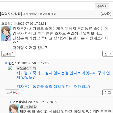
목록보기
[숨덕모드설정]
[닫기X]
게시판최상단항상설정가능
오로성이다
2026-07-05 17:22:31
키자루가 베가펑크 죽이는게 임무랬지 루피동료 죽이는게
임무가 아니고 루피 본인 조차도 죽일생각 없어보이고
진심은 베가펑크 죽이고 싶지않다는걸 아는데 뭔개소리세
요?
저거랑 이거랑 같니?
0
신고
추천
만신이학
2026-07-05 17:23:56
@오로성이다
베가펑크 죽이고 싶지 않다는걸 안다 = 이것부터 구라 언
제 알았노?
키자루는 동료를 죽일 생각 없다 = 어캐암...?
0
신고
추천
오로성이다
2026-07-05 17:25:00
@만신이학
베가펑크 죽이고 싶을리 없다고 직접 말했는데? ㅋㅋㅋ