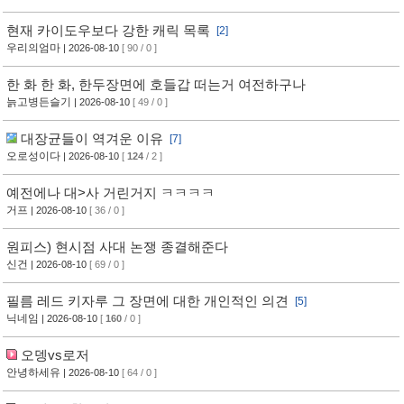
현재 카이도우보다 강한 캐릭 목록
[2]
우리의엄마
| 2026-08-10
[ 90 / 0 ]
한 화 한 화, 한두장면에 호들갑 떠는거 여전하구나
늙고병든슬기
| 2026-08-10
[ 49 / 0 ]
대장균들이 역겨운 이유
[7]
오로성이다
| 2026-08-10
[
124
/ 2 ]
예전에나 대>사 거린거지 ㅋㅋㅋㅋ
거프
| 2026-08-10
[ 36 / 0 ]
원피스) 현시점 사대 논쟁 종결해준다
신건
| 2026-08-10
[ 69 / 0 ]
필름 레드 키자루 그 장면에 대한 개인적인 의견
[5]
닉네임
| 2026-08-10
[
160
/ 0 ]
오뎅vs로저
안녕하세유
| 2026-08-10
[ 64 / 0 ]