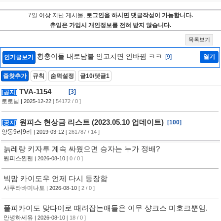
7일 이상 지난 게시물,
로그인을 하시면 댓글작성이 가능합니다.
츄잉은 가입시 개인정보를 전혀 받지 않습니다.
목록보기
황충이들 내로남불 안고치면 안바뀜 ㅋㅋ
[9]
열기
인기글보기
즐찾추가
규칙
숨덕설정
글10/댓글1
TVA-1154
[3]
[공지]
로로님
| 2025-12-22
[ 54172 / 0 ]
원피스 현상금 리스트 (2023.05.10 업데이트)
[100]
[공지]
양동9리9리
| 2019-03-12
[ 261787 / 14 ]
늙레랑 키자루 계속 싸웠으면 승자는 누가 정배?
원피스찐팬
| 2026-08-10
[ 0 / 0 ]
빅맘 카이도우 언제 다시 등장함
사쿠라바미나토
| 2026-08-10
[ 2 / 0 ]
풀피카이도 맞다이로 때려잡는애들은 이무 샹크스 미호크뿐임.
안녕하세유
| 2026-08-10
[ 18 / 0 ]