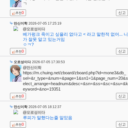
ㄱ
0
신고
추천
만신이학
2026-07-05 17:25:19
@오로성이다
베가펑크 죽이고 싶을리 없다고 < 라고 말한적 없어... 니
가 잘못 알고 있는거임
ㅇㅋ?
0
신고
추천
오로성이다
2026-07-05 17:30:53
@만신이학
https://m.chuing.net/zboard/zboard.php?id=mone3&db_
sel=&r_type=&num=&page=1&sn1=1&page_num=20&s
elect_arrange=headnum&desc=&sn=&ss=&sc=&su=&k
eyword=&no=19351
0
신고
추천
만신이학
2026-07-05 18:12:37
@오로성이다
루피가 말했다는줄 알았음
0
신고
추천