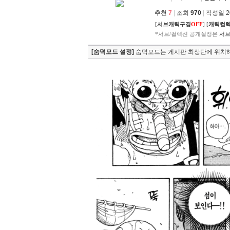
추천
7
|
조회
970
|
작성일 202
[
서브캐릭구경
OFF
]
[
캐릭컬
*서브/컬렉션 공개설정은
서브
[숨덕모드 설정]
숨덕모드는 게시판 최상단에 위치해