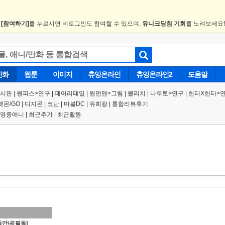
.
[참여하기]
를 누르시면 비로그인도 참여할 수 있으며,
유니크당첨 기회
를 노려보세요
만화
웹툰
이미지
츄잉온라인
츄잉온라인2
도움말
게시판
|
원피스
>
연구
|
페어리테일 |
원펀맨
>
그림
|
블리치
|
나루토
>
연구
|
헌터X헌터
>
켓몬/GO
|
디지몬
|
코난
|
마블DC
|
유희왕
|
통합리뷰후기
영중애니
|
최근추가
|
최근활동
안내[필독]