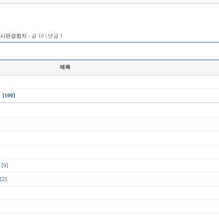
게시판경험치 :
글 10 | 댓글 1
제목
[100]
[9]
[2]