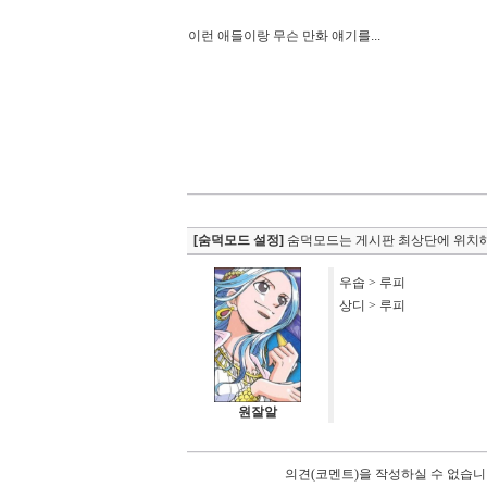
이런 애들이랑 무슨 만화 얘기를...
[숨덕모드 설정]
숨덕모드는 게시판 최상단에 위치해
우솝 > 루피
상디 > 루피
원잘알
의견(코멘트)을 작성하실 수 없습니