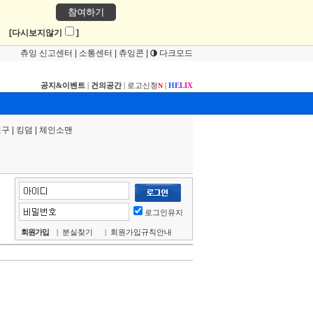
참여하기
!
[다시보지않기
]
츄잉 신고센터
|
소통센터
|
츄잉콘
|
다크모드
공지&이벤트
|
건의공간
|
로고신청
|
H
E
L
I
X
N
연구
|
킹덤
|
체인소맨
로그인유지
회원가입
|
분실찾기
|
회원가입규칙안내