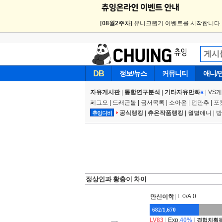
[08월2주차]
유니크뽑기 이벤트를 시작합니다
DB
정보/뉴스
커뮤니티
애니/
자유게시판
|
통합연구분석
|
기타자유만화
|
VS
R
페그오
|
드래곤볼
|
금서목록
|
소아온
|
던만추
|
포
공식랭킹
|
츄온작품랭킹
|
월별애니
|
방
츄잉디비
정상인과 황충이 차이
|
L:0/A:0
만신이학
682/1,670
LV83
|
Exp.
40%
|
경험치획득