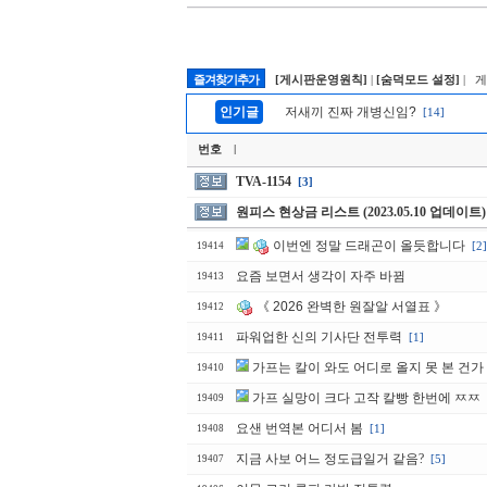
즐겨찾기추가
[게시판운영원칙]
|
[숨덕모드 설정]
| 
인기글
저새끼 진짜 개병신임?
[14]
번호
|
TVA-1154
[3]
원피스 현상금 리스트 (2023.05.10 업데이트)
이번엔 정말 드래곤이 올듯합니다
[2]
19414
요즘 보면서 생각이 자주 바뀜
19413
《 2026 완벽한 원잘알 서열표 》
19412
파워업한 신의 기사단 전투력
[1]
19411
가프는 칼이 와도 어디로 올지 못 본 건가
19410
가프 실망이 크다 고작 칼빵 한번에 ㅉㅉ
19409
요샌 번역본 어디서 봄
[1]
19408
지금 사보 어느 정도급일거 같음?
[5]
19407