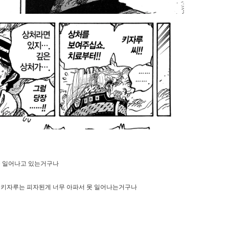
 못 일어나고 있는거구나
건데 키자루는 피자된게 너무 아파서 못 일어나는거구나