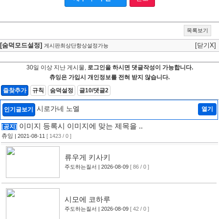
목록보기
[숨덕모드설정]
[닫기X]
게시판최상단항상설정가능
30일 이상 지난 게시물,
로그인을 하시면 댓글작성이 가능합니다.
츄잉은 가입시 개인정보를 전혀 받지 않습니다.
즐찾추가
규칙
숨덕설정
글10/댓글2
시로가네 노엘
열기
인기글보기
이미지 등록시 이미지에 맞는 제목을 ..
[공지]
츄잉
| 2021-08-11
[ 1423 / 0 ]
류우게 키사키
주도하는질서
| 2026-08-09
[ 86 / 0 ]
시모에 코하루
주도하는질서
| 2026-08-09
[ 42 / 0 ]