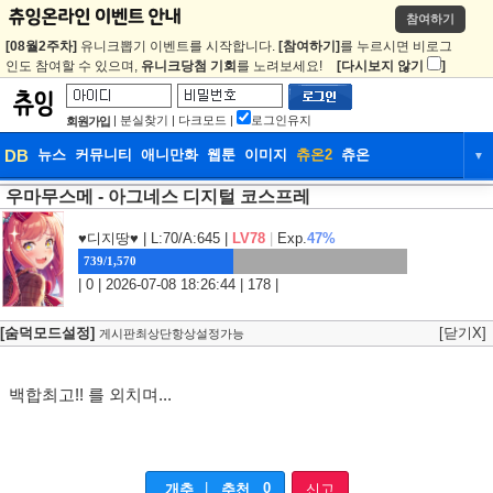
참여하기
[08월2주차]
유니크뽑기 이벤트를 시작합니다.
[참여하기]
를 누르시면 비로그
인도 참여할 수 있으며,
유니크당첨 기회
를 노려보세요!
[다시보지 않기
]
|
분실찾기
|
다크모드
|
로그인유지
회원가입
DB
뉴스
커뮤니티
애니만화
웹툰
이미지
츄온2
츄온
▼
우마무스메 - 아그네스 디지털 코스프레
DB
뉴스
커뮤니티
애니만화
웹툰
이미지
츄온2
츄온
♥디지땅♥
| L:70/A:645 |
LV78
|
Exp.
47%
739/1,570
| 0 | 2026-07-08 18:26:44 | 178 |
[숨덕모드설정]
[닫기X]
게시판최상단항상설정가능
백합최고!! 를 외치며...
|
0
개추
추천
신고