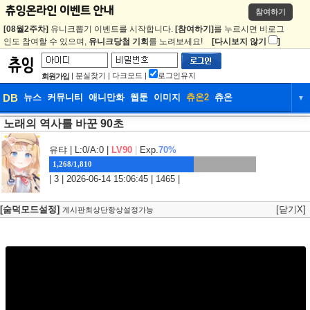
참여하기
[08월2주차]
유니크뽑기 이벤트를 시작합니다.
[참여하기]
를 누르시면 비로그
인도 참여할 수 있으며,
유니크당첨 기회
를 노려보세요!
[다시보지 않기
]
|
분실찾기
|
다크모드
|
로그인유지
회원가입
DB
뉴스
커뮤니티
애니만화
웹툰
이미지
츄온2
츄온
▼
노래의 역사를 바꾼 90초
DB
뉴스
커뮤니티
애니만화
웹툰
이미지
츄온2
츄온
유탸
| L:0/A:0 |
LV90
|
Exp.
70%
1,268/1,810
| 3 | 2026-06-14 15:06:45 | 1465 |
[숨덕모드설정]
[닫기X]
게시판최상단항상설정가능