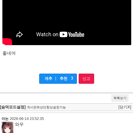
좋네여
|
3
개추
추천
신고
목록보기
[숨덕모드설정]
[닫기X]
게시판최상단항상설정가능
아논
2026-06-14 23:52:35
와우