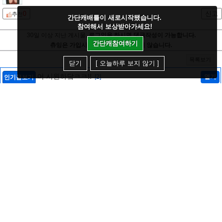
0
신고
추천
간단캐배틀이 새로시작됐습니다.
참여해서 보상받아가세요!
30일 이상 지난 게시물,
로그인을 하시면 댓글작성이 가능합니다.
간단캐참여하기
츄잉은 가입시 개인정보를 전혀 받지 않습니다.
목록보기
닫기
[ 오늘하루 보지 않기 ]
어 시원하닼ㅋㅋ!!
[2]
열기
인기글보기
즐찾추가
규칙
숨덕설정
글20/댓글3
정치글 / 혐오조장글들은 자제 부탁드립니다.
[20]
[공지]
츄잉
| 2021-08-11
[ 13670 / 16 ]
유머 관련글만 작성해주세요.
[21]
[공지]
츄잉
| 2021-08-11
[ 21569 / 8 ]
소림축구 25년 후 모습
[유머]
[2]
김괘걸
| 2026-08-06
[ 166 / 0 ]
후배 가수들이 보고 배워야 할 가수 이승철 마인드.jpg
[유머]
나스닥떡상
| 2026-08-06
[ 135 / 0 ]