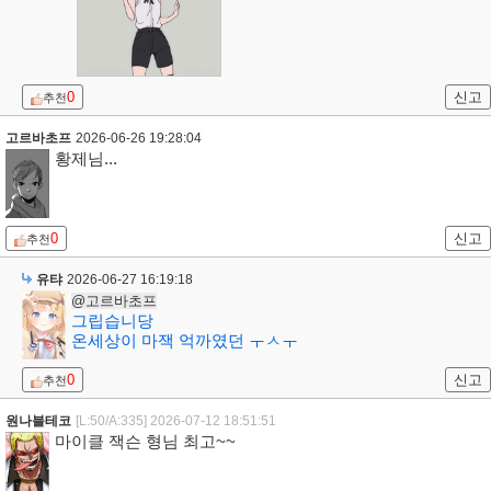
0
신고
추천
고르바초프
2026-06-26 19:28:04
황제님...
0
신고
추천
유탸
2026-06-27 16:19:18
@고르바초프
그립습니당
온세상이 마잭 억까였던 ㅜㅅㅜ
0
신고
추천
원나블테코
[L:50/A:335]
2026-07-12 18:51:51
마이클 잭슨 형님 최고~~