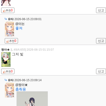
0
신고
추천
유탸
2026-06-15 23:09:01
@아논
좋져
0
신고
추천
짱아★
[L:49/A:655]
2026-06-15 01:15:07
그저 빛
0
신고
추천
유탸
2026-06-15 23:09:14
@짱아★
춤춰용