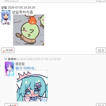
군침
2026-07-05 14:26:29
생일축하의춤
0
신고
추천
유우카
[L:92/A:339]
2026-07-05 14:32:52
@군침
뭔가 야하네.,
0
신고