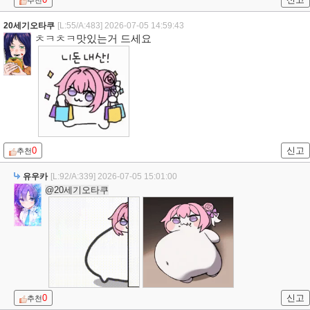
추천
20세기오타쿠
[L:55/A:483]
2026-07-05 14:59:43
ㅊㅋㅊㅋ맛있는거 드세요
0
신고
추천
유우카
[L:92/A:339]
2026-07-05 15:01:00
@20세기오타쿠
0
신고
추천