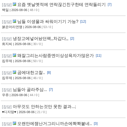
요즘 옛날옛적에 연락끊긴친구한테 연락돌리기
[잡담]
[7]
백일
| 2026-08-06
[ 48 / 0 ]
님들 이생물과 싸워이기기 가능?
[잡담]
[12]
붉은머리연맹
| 2026-08-06
[ 53 / 0 ]
냉장고에넣어놨던팩,,차갑다,,
[잡담]
[2]
희지씨
| 2026-08-06
[ 30 / 0 ]
왜잘그리는사람중엔이상성욕자가많은가
[잡담]
[11]
킴무제
| 2026-08-06
[ 50 / 0 ]
곰에대한고찰..
[잡담]
[8]
킴무제
| 2026-08-06
[ 46 / 0 ]
님들아 골라주삼...
[잡담]
[7]
우쥬
| 2026-08-06
[ 44 / 0 ]
아무것도 안하는것만 못한 결과...;
[잡담]
♥디지땅♥
| 2026-08-06
[ 21 / 0 ]
오랜만에잼난거그리니까손에쫙쫙붙네..
[잡담]
[3]