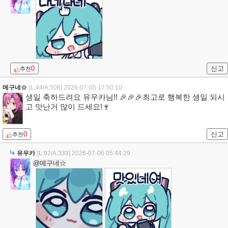
0
신고
추천
메구네☆
[L:44/A:508]
2026-07-05 17:50:10
생일 축하드려요 유우카님!! 🎉🎉🎉최고로 행복한 생일 되시
고 맛난거 많이 드세요!🍷
0
신고
추천
유우카
[L:92/A:339]
2026-07-06 05:44:29
@메구네☆