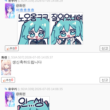
유우카
[L:92/A:339]
2026-07-05 14:06:29
@화련
어흐흐흐흐
0
신고
추천
화련
[L:53/A:507]
2026-07-05 14:05:37
생신축하드립니다
0
신고
추천
유우카
[L:92/A:339]
2026-07-05 14:06:35
@화련