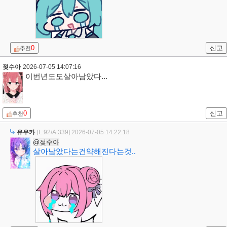
0
신고
추천
젖수아
2026-07-05 14:07:16
이번년도도살아남았다...
0
신고
추천
유우카
[L:92/A:339]
2026-07-05 14:22:18
@젖수아
살아남았다는건약해진다는것..