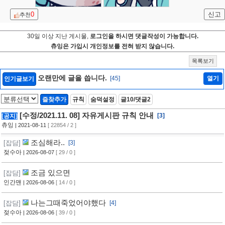
0
신고
추천
30일 이상 지난 게시물,
로그인을 하시면 댓글작성이 가능합니다.
츄잉은 가입시 개인정보를 전혀 받지 않습니다.
목록보기
오랜만에 글을 씁니다.
[45]
열기
인기글보기
즐찾추가
규칙
숨덕설정
글10/댓글2
[수정/2021.11. 08] 자유게시판 규칙 안내
[3]
[공지]
츄잉
| 2021-08-11
[ 22854 / 2 ]
조심해라..
[잡담]
[3]
젖수아
| 2026-08-07
[ 29 / 0 ]
조금 있으면
[잡담]
인간맨
| 2026-08-06
[ 14 / 0 ]
나는그때죽었어야했다
[잡담]
[4]
젖수아
| 2026-08-06
[ 39 / 0 ]