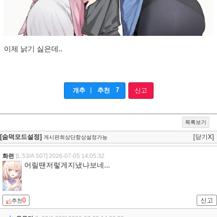
이제 낡기 싫은데..
|
7
개추
추천
신고
목록보기
[숨덕모드설정]
[닫기X]
게시판최상단항상설정가능
화련
[L:53/A:507]
2026-07-05 14:05:32
어릴땐저렇게지냈나보네...
0
신고
추천