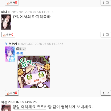
0
신고
추천
티나
[L:29/A:784]
2026-07-05 14:07:18
츄잉에서의 마지막축하...
0
신고
추천
유우카
[L:92/A:339]
2026-07-05 14:22:46
@티나
흑흑
0
신고
추천
아논
2026-07-05 14:07:25
생일 축하해요 유우카랑 같이 행복하게 보내세요.