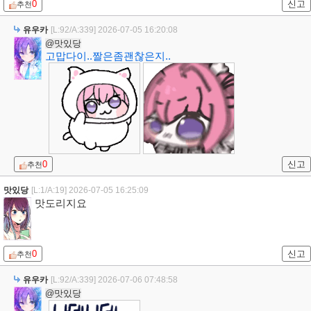
0
신고
추천
유우카
[L:92/A:339]
2026-07-05 16:20:08
@맛있당
고맙다이..짤은좀괜찮은지..
0
신고
추천
맛있당
[L:1/A:19]
2026-07-05 16:25:09
맛도리지요
0
신고
추천
유우카
[L:92/A:339]
2026-07-06 07:48:58
@맛있당