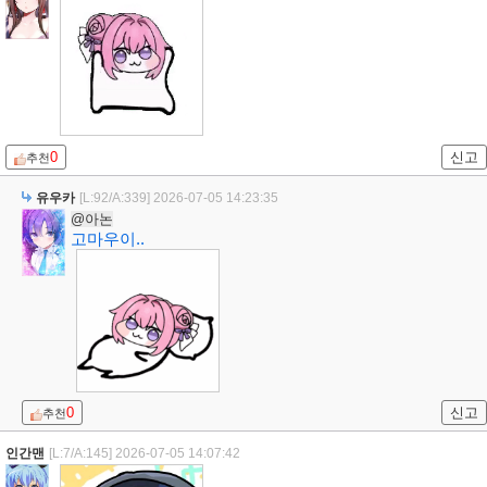
0
신고
추천
유우카
[L:92/A:339]
2026-07-05 14:23:35
@아논
고마우이..
0
신고
추천
인간맨
[L:7/A:145]
2026-07-05 14:07:42