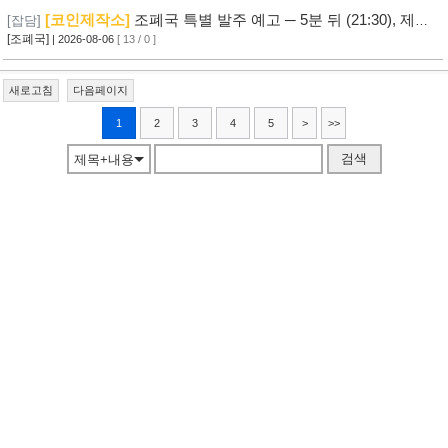
[코인제작소]
조폐국 특별 발주 예고 ─ 5분 뒤 (21:30), 제작
[잡담]
자 여러분의 힘이 필요합니다! ─ [참여하기]
[조폐국]
| 2026-08-06
[ 13 / 0 ]
새로고침
다음페이지
1
2
3
4
5
>
>>
검색
제목+내용