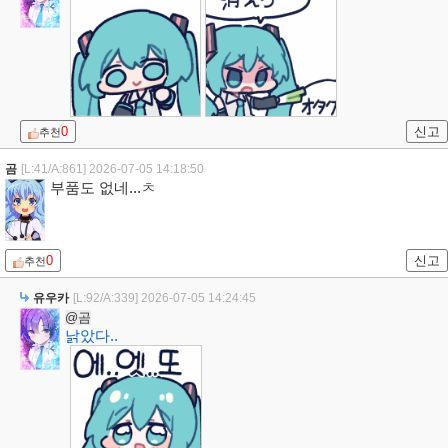
0
신고
추천
곰
[L:41/A:861]
2026-07-05 14:18:50
부품도 없네...ㅊ
0
신고
추천
유우카
[L:92/A:339]
2026-07-05 14:24:45
@곰
낡았다..