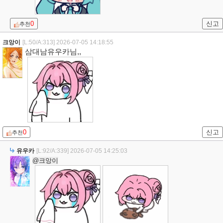
0
신고
추천
크앙이
[L:50/A:313]
2026-07-05 14:18:55
삼대남유우카님,,
0
신고
추천
유우카
[L:92/A:339]
2026-07-05 14:25:03
@크앙이