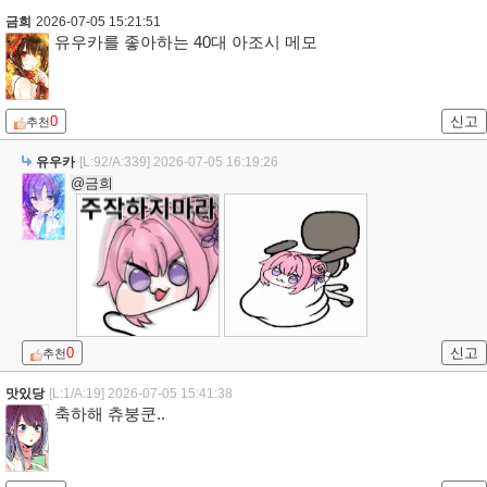
금희
2026-07-05 15:21:51
유우카를 좋아하는 40대 아조시 메모
0
신고
추천
유우카
[L:92/A:339]
2026-07-05 16:19:26
@금희
0
신고
추천
맛있당
[L:1/A:19]
2026-07-05 15:41:38
축하해 츄붕쿤..