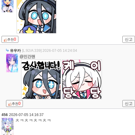
0
신고
추천
유우카
[L:92/A:339]
2026-07-05 14:24:04
@인간맨
0
신고
추천
456
2026-07-05 14:16:37
ㅊㅋㅊㅋㅊㅋㅊㅋ