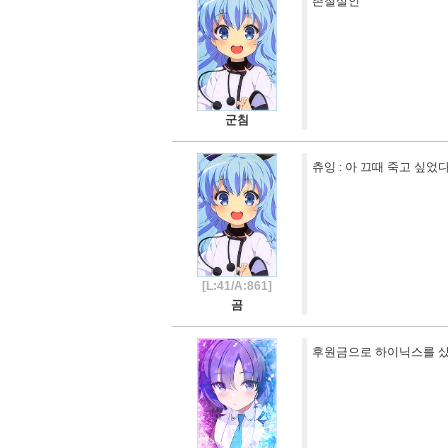
촌철살인
군침
츄잉 : 아 끄때 죽고 싶었다고
[L:41/A:861]
곰
후원금으로 하이닉스를 샀으