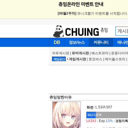
[08월2주차]
유니크뽑기 이벤트를 시작합니다
DB
정보/뉴스
커뮤니티
애니/
자유게시판
|
유머게시판
|
베스트유머
|
운동다이어
게임게시판
|
호요버스
|
메이플스토리
|
게임공간
츄잉망한이유
|
L:53/A:507
화련
662/5,070
LV253
|
Exp.
13%
|
경험치획