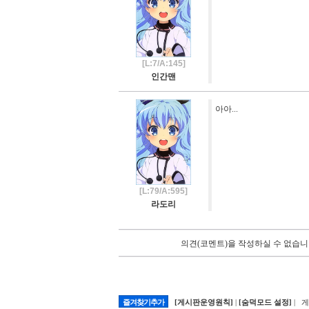
[L:7/A:145]
인간맨
아아...
[L:79/A:595]
라도리
의견(코멘트)을 작성하실 수 없습니
즐겨찾기추가
[게시판운영원칙]
|
[숨덕모드 설정]
| 