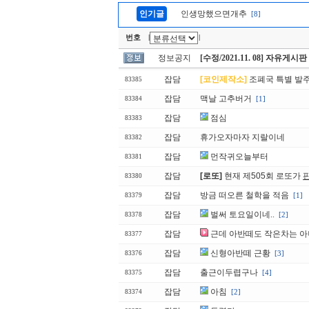
인기글
인생망했으면개추
[8]
번호
|
|
정보공지
[수정/2021.11. 08] 자유게시
잡담
[코인제작소]
조폐국 특별 발주 
83385
잡담
맥날 고추버거
[1]
83384
잡담
점심
83383
잡담
휴가오자마자 지랄이네
83382
잡담
먼작귀오늘부터
83381
잡담
[로또]
현재 제505회 로또가
83380
잡담
방금 떠오른 철학을 적음
[1]
83379
잡담
벌써 토요일이네..
[2]
83378
잡담
근데 아반떼도 작은차는 
83377
잡담
신형아반떼 근황
[3]
83376
잡담
출근이두렵구나
[4]
83375
잡담
아침
[2]
83374