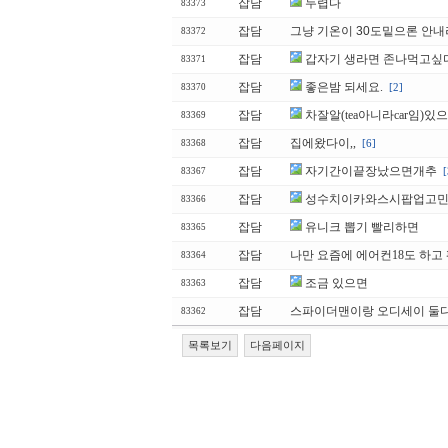
잡담
두렵다
83373
잡담
그냥 기온이 30도밑으론 안
83372
잡담
갑자기 생라면 존나먹고싶다.....
83371
잡담
좋은밤 되세요.
[2]
83370
잡담
차잘알(tea아니라car임)있
83369
잡담
집에왔다이,,
[6]
83368
잡담
자기간이끝장났으면개추
[
83367
잡담
성수치이카와스시팝업고
83366
잡담
유니크 뽑기 빨리하면
83365
잡담
나만 요즘에 에어컨18도 하고
83364
잡담
조금 있으면
83363
잡담
스파이더맨이랑 오디세이 둘
83362
목록보기
다음페이지