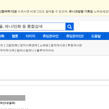
.
[참여하기]
를 누르시면 비로그인도 참여할 수 있으며,
유니크당첨 기회
를 노려보세요
만화
웹툰
이미지
츄잉온라인
츄잉온라인2
도움말
트 |
그림/만화
|
정치사회경제
|
노래방
|
음악게시판
|
후원게시판
우마무스메
|
림버스컴퍼니
|
블루아카이브
득안내[필독]