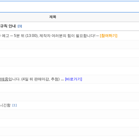
제목
판 규칙 안내
[3]
예고 ─ 5분 뒤 (13:00), 제작자 여러분의 힘이 필요합니다! ─
[참여하기]
판매중
입니다. (4일 뒤 판매마감, 추첨) ㅡ
[바로가기]
아니긴함
[1]