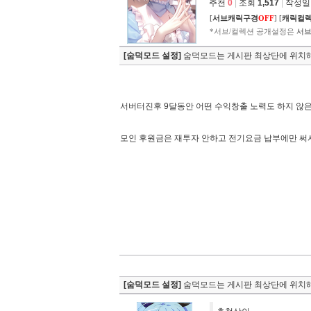
추천
0
|
조회
1,517
|
작성일 2
[
서브캐릭구경
OFF
]
[
캐릭컬
*서브/컬렉션 공개설정은
서브
[숨덕모드 설정]
숨덕모드는 게시판 최상단에 위치해
서버터진후 9달동안 어떤 수익창출 노력도 하지 않
모인 후원금은 재투자 안하고 전기요금 납부에만 써
[숨덕모드 설정]
숨덕모드는 게시판 최상단에 위치해