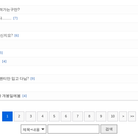
내려가는구만?
.....
[7]
으신지요?
[6]
3]
민
[4]
 팬티만 입고 다님?
[9]
다 개봉일에봄
[4]
1
2
3
4
5
6
7
8
9
10
>
>>
검색
제목+내용