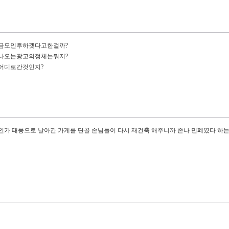
금모인후하겟다고한걸까?
나오는광고의정체는뭐지?
어디로간것인지?
인가 태풍으로 날아간 가게를 단골 손님들이 다시 재건축 해주니까 존나 민폐였다 하는