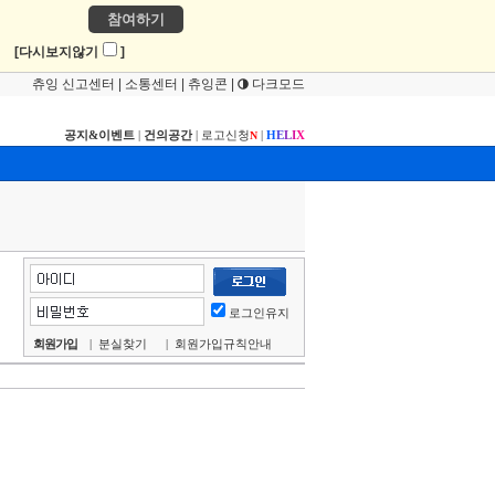
참여하기
!
[다시보지않기
]
츄잉 신고센터
|
소통센터
|
츄잉콘
|
다크모드
공지&이벤트
|
건의공간
|
로고신청
|
H
E
L
I
X
N
로그인유지
회원가입
|
분실찾기
|
회원가입규칙안내