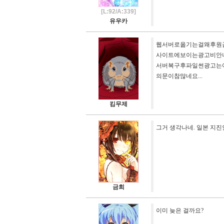
[L:92/A:339]
유우카
웹서버로옮기는걸왜후원
사이트에보이는광고비안
서버복구후파일썬광고는
의문이참많네요...
킴무제
그거 생각나네. 일본 지진
금희
이미 늦은 걸까요?