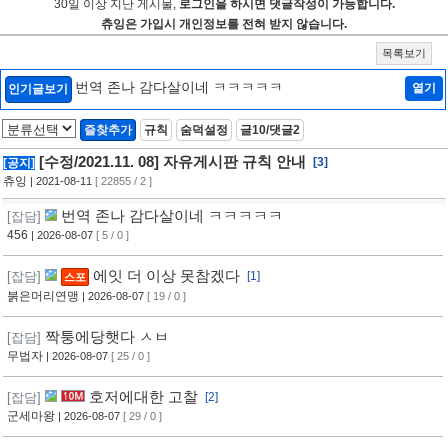
30일 이상 지난 게시물,
로그인을 하시면 댓글작성이 가능합니다.
츄잉은 가입시 개인정보를 전혀 받지 않습니다.
목록보기
번역 존나 감다살이네 ㅋㅋㅋㅋㅋ
열기
인기글보기
즐찾추가
규칙
숨덕설정
글10/댓글2
[수정/2021.11. 08] 자유게시판 규칙 안내
[3]
[공지]
츄잉
| 2021-08-11
[ 22855 / 2 ]
번역 존나 감다살이네 ㅋㅋㅋㅋㅋ
[잡담]
456
| 2026-08-07
[ 5 / 0 ]
에잇 더 이상 못참겠다
[잡담]
[1]
스포
붉은머리연맹
| 2026-08-07
[ 19 / 0 ]
짝퉁에당햇다 ㅅㅂ
[잡담]
무법자
| 2026-08-07
[ 25 / 0 ]
호저에대한 고찰
[잡담]
[2]
군세마왕
| 2026-08-07
[ 29 / 0 ]