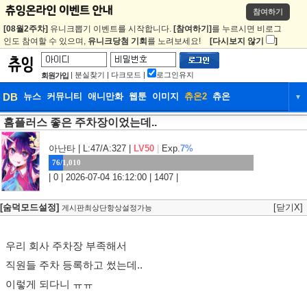
참여하기
[08월2주차]
유니크뽑기 이벤트를 시작합니다.
[참여하기]
를 누르시면 비로그
인도 참여할 수 있으며,
유니크당첨 기회
를 노려보세요!
[다시보지 않기
]
|
분실찾기
|
다크모드
|
로그인유지
회원가입
DB
뉴스
커뮤니티
애니만화
웹툰
이미지
츄온2
츄온
▼
홈플러스 좋은 주차장이었는데..
DB
뉴스
커뮤니티
애니만화
웹툰
이미지
츄온2
츄온
아난타
| L:47/A:327 |
LV50
|
Exp.
7%
76/1,010
| 0 | 2026-07-04 16:12:00 | 1407 |
[숨덕모드설정]
[닫기X]
게시판최상단항상설정가능
우리 회사 주차장 부족해서
직원들 주차 등록하고 썼는데..
이렇게 되다니 ㅠㅠ