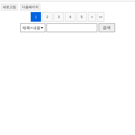
새로고침
다음페이지
1
2
3
4
5
>
>>
검색
제목+내용