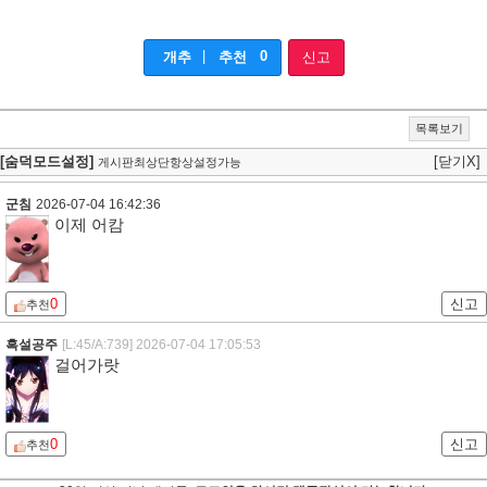
|
0
개추
추천
신고
목록보기
[숨덕모드설정]
[닫기X]
게시판최상단항상설정가능
군침
2026-07-04 16:42:36
이제 어캄
0
신고
추천
흑설공주
[L:45/A:739]
2026-07-04 17:05:53
걸어가랏
0
신고
추천