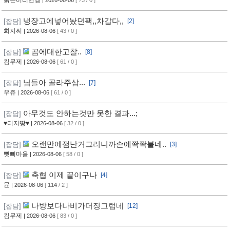
붉은머리연맹
| 2026-08-06
[ 73 / 0 ]
냉장고에넣어놨던팩,,차갑다,,
[잡담]
[2]
희지씨
| 2026-08-06
[ 43 / 0 ]
곰에대한고찰..
[잡담]
[8]
킴무제
| 2026-08-06
[ 61 / 0 ]
님들아 골라주삼...
[잡담]
[7]
우쥬
| 2026-08-06
[ 61 / 0 ]
아무것도 안하는것만 못한 결과...;
[잡담]
♥디지땅♥
| 2026-08-06
[ 32 / 0 ]
오랜만에잼난거그리니까손에쫙쫙붙네..
[잡담]
[3]
삣삐마을
| 2026-08-06
[ 58 / 0 ]
축협 이제 끝이구나
[잡담]
[4]
뮨
| 2026-08-06
[
114
/ 2 ]
나방보다나비가더징그럽네
[잡담]
[12]
킴무제
| 2026-08-06
[ 83 / 0 ]