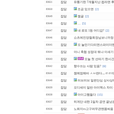
잡담
유통기한 7개월지난 컵라면 
83651
잡담
조금 있으면
[2]
83650
잡담
잼글
[2]
83649
잡담
....
[5]
83648
잡담
내 로또 1등 어디감?
[2]
83647
잡담
쇼츠에진양철회장님보니까정주
83646
잡담
오 늘만기다리면스파이더
83645
잡담
아니 축협 성접대 뭐냐 이새기
83644
잡담
오늘 첫 선따기 한시간
83643
잡담
향수쓰는 사람 있음?
[6]
83642
잡담
잼예점해바 ㅅㅂ랸다ㅡㄹㄹ
83641
잡담
러브러브 일편단심 상사상
83640
잡담
오디세이 일반 아이맥스 차이 
83639
잡담
아이고햄들다
[15]
83638
잡담
히게단 내한 1일차 공연 끝났겠
83637
잡담
노희지vs고구려무관맨몸싸움
83636