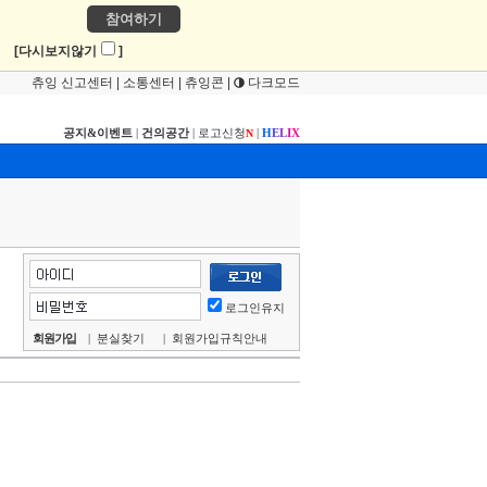
참여하기
!
[다시보지않기
]
츄잉 신고센터
|
소통센터
|
츄잉콘
|
다크모드
공지&이벤트
|
건의공간
|
로고신청
|
H
E
L
I
X
N
로그인유지
회원가입
|
분실찾기
|
회원가입규칙안내