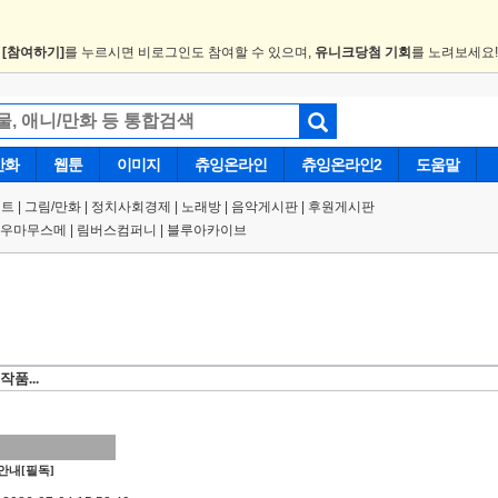
.
[참여하기]
를 누르시면 비로그인도 참여할 수 있으며,
유니크당첨 기회
를 노려보세요
만화
웹툰
이미지
츄잉온라인
츄잉온라인2
도움말
트 |
그림/만화
|
정치사회경제
|
노래방
|
음악게시판
|
후원게시판
우마무스메
|
림버스컴퍼니
|
블루아카이브
품...
안내[필독]