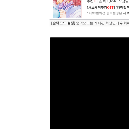
추천
0
|
조회
1,454
|
작성일 2
[
서브캐릭구경
OFF
]
[
캐릭컬
*서브/컬렉션 공개설정은
서브
[숨덕모드 설정]
숨덕모드는 게시판 최상단에 위치해