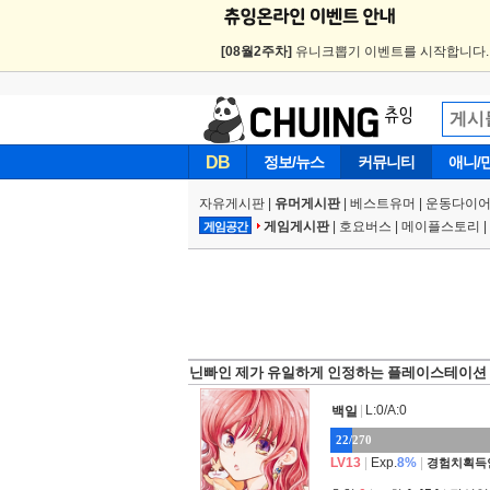
[08월2주차]
유니크뽑기 이벤트를 시작합니다
DB
정보/뉴스
커뮤니티
애니/
자유게시판
|
유머게시판
|
베스트유머
|
운동다이어
게임게시판
|
호요버스
|
메이플스토리
|
게임공간
닌빠인 제가 유일하게 인정하는 플레이스테이션 작
|
L:0/A:0
백일
22/270
LV13
|
Exp.
8%
|
경험치획득