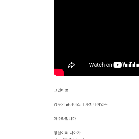
그건바로
킹누의 플레이스테이션 타이업곡
아수라입니다
망설이며 나아가