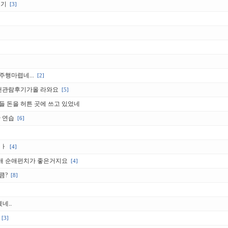
후기
[3]
행마렵네...
[2]
맨관람후기가올 라와요
[5]
들 돈을 허튼 곳에 쓰고 있었네
 연습
[6]
이ㅏ
[4]
애 순애펀치가 좋은거지요
[4]
큼?
[8]
네..
[3]