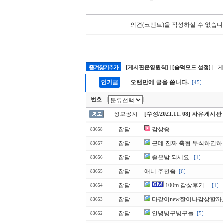
의견(코멘트)을 작성하실 수 없습니
즐겨찾기추가
[게시판운영원칙]
|
[숨덕모드 설정]
| 
인기글
오랜만에 글을 씁니다.
[45]
번호
|
|
정보공지
[수정/2021.11. 08] 자유게시
잡담
감상중..
83658
잡담
근데 진짜 축협 무식하긴하
83657
잡담
좋은밤 되세요.
[1]
83656
잡담
애니 추천좀
[6]
83655
잡담
100m 감상후기...
[1]
83654
잡담
다같이new짤이나감상할까요.
83653
잡담
안녕빙구빙구들
[5]
83652