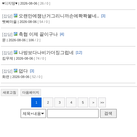
♥디지땅♥
| 2026-08-06
[ 26 / 0 ]
오랜만에잼난거그리니까손에쫙쫙붙네..
[잡담]
[3]
삣삐마을
| 2026-08-06
[ 54 / 0 ]
축협 이제 끝이구나
[잡담]
[4]
뮨
| 2026-08-06
[
106
/ 2 ]
나방보다나비가더징그럽네
[잡담]
[12]
킴무제
| 2026-08-06
[ 74 / 0 ]
덥다
[잡담]
[3]
화련
| 2026-08-06
[ 52 / 0 ]
새로고침
다음페이지
1
2
3
4
5
>
>>
검색
제목+내용