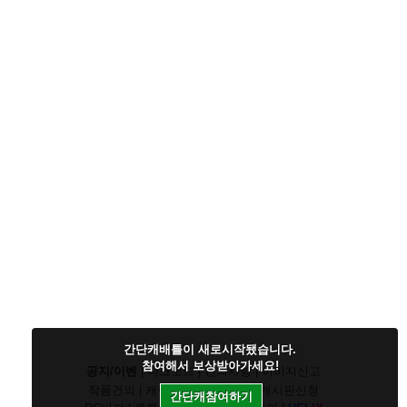
간단캐배틀이 새로시작됐습니다.
참여해서 보상받아가세요!
공지/이벤
|
다크모드
|
건의사항
|
이미지신고
작품건의
|
캐릭건의
|
기타디비
|
게시판신청
간단캐참여하기