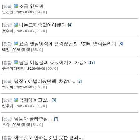
조금 있으면
[잡담]
인간맨
| 2026-08-06
[ 24 / 0 ]
나는그때죽었어야했다
[잡담]
[4]
젖수아
| 2026-08-06
[ 66 / 0 ]
요즘 옛날옛적에 연락끊긴친구한테 연락돌리기
[잡담]
[8]
백일
| 2026-08-06
[ 65 / 0 ]
님들 이생물과 싸워이기기 가능?
[잡담]
[13]
붉은머리연맹
| 2026-08-06
[ 68 / 0 ]
냉장고에넣어놨던팩,,차갑다,,
[잡담]
[2]
희지씨
| 2026-08-06
[ 39 / 0 ]
곰에대한고찰..
[잡담]
[8]
킴무제
| 2026-08-06
[ 55 / 0 ]
님들아 골라주삼...
[잡담]
[7]
우쥬
| 2026-08-06
[ 54 / 0 ]
아무것도 안하는것만 못한 결과...;
[잡담]