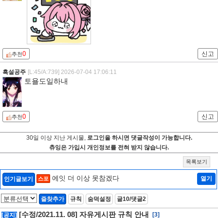
0
신고
추천
흑설공주
[L:45/A:739]
2026-07-04 17:06:11
토욜도일하내
0
신고
추천
30일 이상 지난 게시물,
로그인을 하시면 댓글작성이 가능합니다.
츄잉은 가입시 개인정보를 전혀 받지 않습니다.
목록보기
에잇 더 이상 못참겠다
열기
인기글보기
스포
즐찾추가
규칙
숨덕설정
글10/댓글2
[수정/2021.11. 08] 자유게시판 규칙 안내
[3]
[공지]