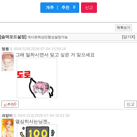
|
0
개추
추천
신고
목록보기
[숨덕모드설정]
[닫기X]
게시판최상단항상설정가능
영원
[L:60/A:529]
2026-07-04 15:59:16
그래 일하시면서 잊고 싶은 거 잊으세요
0
신고
추천
크앙이
[L:50/A:313]
2026-07-04 16:01:50
열심히사는닝겐,,