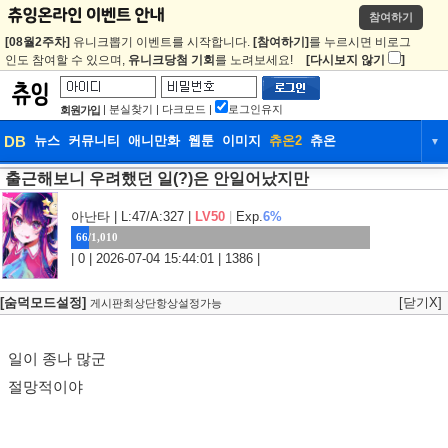
참여하기
[08월2주차]
유니크뽑기 이벤트를 시작합니다.
[참여하기]
를 누르시면 비로그
인도 참여할 수 있으며,
유니크당첨 기회
를 노려보세요!
[다시보지 않기
]
|
분실찾기
|
다크모드
|
로그인유지
회원가입
DB
뉴스
커뮤니티
애니만화
웹툰
이미지
츄온2
츄온
▼
출근해보니 우려했던 일(?)은 안일어났지만
DB
뉴스
커뮤니티
애니만화
웹툰
이미지
츄온2
츄온
아난타
| L:47/A:327 |
LV50
|
Exp.
6%
66/1,010
| 0 | 2026-07-04 15:44:01 | 1386 |
[숨덕모드설정]
[닫기X]
게시판최상단항상설정가능
일이 종나 많군
절망적이야