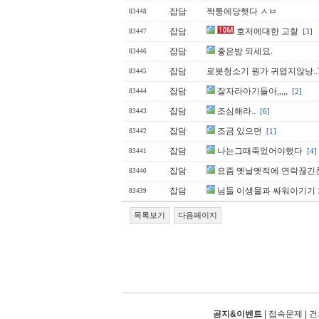
잡담
짝퉁에당햇다 ㅅㅂ
83448
잡담
호저에대한 고찰
[3]
83447
잡담
좋은밤 되세요.
83446
잡담
로봇청소기 뭔가 귀엽지않낭..
83445
잡담
잘자라아기들아,,,,,
[2]
83444
잡담
조심해라..
[6]
83443
잡담
조금 있으면
[1]
83442
잡담
나는그때죽었어야했다
[4]
83441
잡담
요즘 옛날옛적에 연락끊긴
83440
잡담
님들 이생물과 싸워이기기 
83439
목록보기
다음페이지
공지&이벤트
|
접속문제
|
건