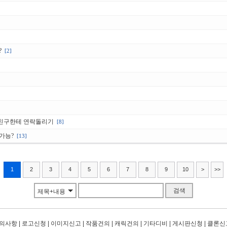
?
[2]
친구한테 연락돌리기
[8]
가능?
[13]
1
2
3
4
5
6
7
8
9
10
>
>>
검색
제목+내용
의사항
|
로고신청
|
이미지신고
|
작품건의
|
캐릭건의
|
기타디비
|
게시판신청
|
클론신