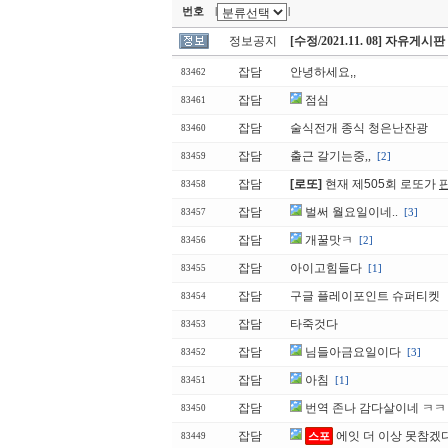
번호
|
|
정보공지
[수정/2021.11. 08] 자유게시
잡담
안녕하세요,,
83462
잡담
점심
83461
잡담
술식전개 종식 청은난잔광
83460
잡담
출근 갈기는중,,
[2]
83459
잡담
[로또]
현재 제505회 로또가
83458
잡담
벌써 월요일이네..
[3]
83457
잡담
개꿀맛ㅋ
[2]
83456
잡담
아이고힘들다
[1]
83455
잡담
구글 플레이포인트 슈퍼티켓
83454
잡담
타죽것다
83453
잡담
님들아금요일이다
[3]
83452
잡담
아침
[1]
83451
잡담
번역 존나 감다살이네 ㅋ
83450
잡담
에잇 더 이상 못참겠
스포
83449