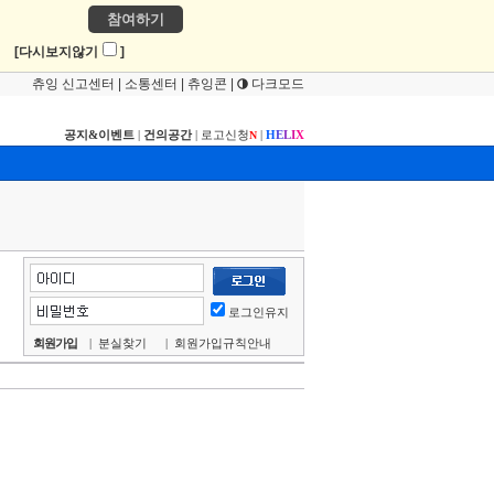
참여하기
!
[다시보지않기
]
츄잉 신고센터
|
소통센터
|
츄잉콘
|
다크모드
공지&이벤트
|
건의공간
|
로고신청
|
H
E
L
I
X
N
로그인유지
회원가입
|
분실찾기
|
회원가입규칙안내