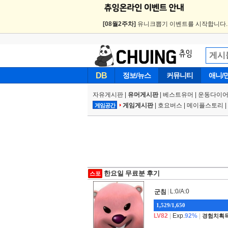
[08월2주차]
유니크뽑기 이벤트를 시작합니다
DB
정보/뉴스
커뮤니티
애니/
자유게시판
|
유머게시판
|
베스트유머
|
운동다이어
게임게시판
|
호요버스
|
메이플스토리
|
게임공간
한요일 무료분 후기
스포
|
L:0/A:0
군침
1,529/1,650
LV82
|
Exp.
92%
|
경험치획득