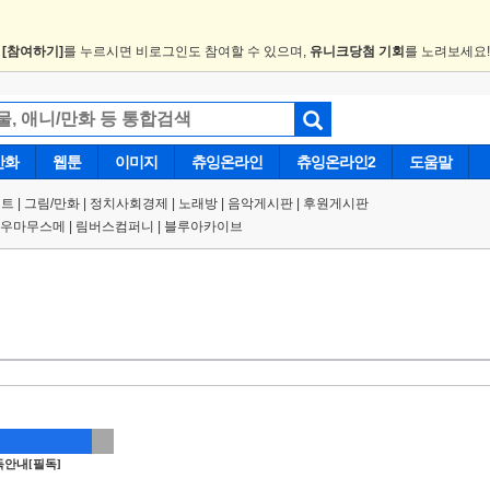
.
[참여하기]
를 누르시면 비로그인도 참여할 수 있으며,
유니크당첨 기회
를 노려보세요
만화
웹툰
이미지
츄잉온라인
츄잉온라인2
도움말
트 |
그림/만화
|
정치사회경제
|
노래방
|
음악게시판
|
후원게시판
우마무스메
|
림버스컴퍼니
|
블루아카이브
안내[필독]