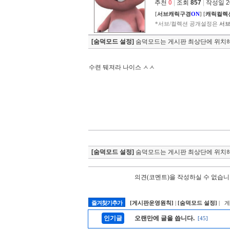
추천
0
|
조회
857
|
작성일 202
[
서브캐릭구경
ON
]
[
캐릭컬렉
*서브/컬렉션 공개설정은
서브
[숨덕모드 설정]
숨덕모드는 게시판 최상단에 위치해
수련 뒈져라 나이스 ㅅㅅ
[숨덕모드 설정]
숨덕모드는 게시판 최상단에 위치해
의견(코멘트)을 작성하실 수 없습니
즐겨찾기추가
[게시판운영원칙]
|
[숨덕모드 설정]
| 
인기글
오랜만에 글을 씁니다.
[45]