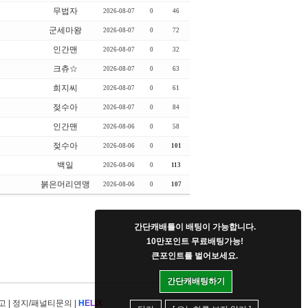
무법자
2026-08-07
0
46
군세마왕
2026-08-07
0
72
인간맨
2026-08-07
0
32
크츄☆
2026-08-07
0
63
희지씨
2026-08-07
0
61
젖수아
2026-08-07
0
84
인간맨
2026-08-06
0
58
젖수아
2026-08-06
0
101
백일
2026-08-06
0
113
붉은머리연맹
2026-08-06
0
107
간단캐배틀이 배팅이 가능합니다.
10만포인트 무료배팅가능!
큰포인트를 벌어보세요.
간단캐배팅하기
고
|
정지/패널티문의
|
H
E
L
I
X