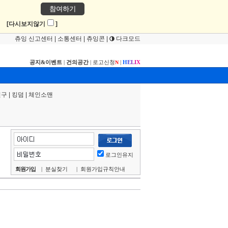
참여하기
!
[다시보지않기
]
츄잉 신고센터
|
소통센터
|
츄잉콘
|
다크모드
공지&이벤트
|
건의공간
|
로고신청
|
H
E
L
I
X
N
연구
|
킹덤
|
체인소맨
로그인유지
회원가입
|
분실찾기
|
회원가입규칙안내