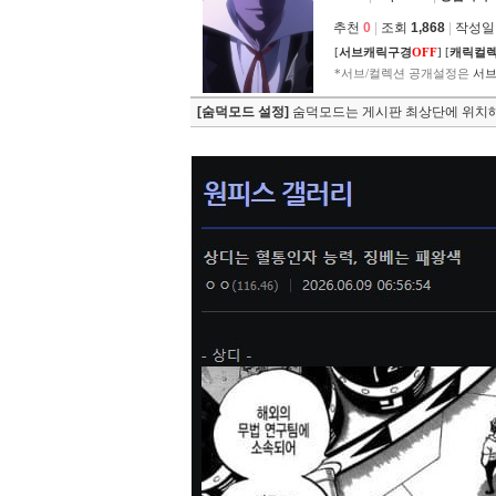
추천
0
|
조회
1,868
|
작성일 2
[
서브캐릭구경
OFF
]
[
캐릭컬
*서브/컬렉션 공개설정은
서브
[숨덕모드 설정]
숨덕모드는 게시판 최상단에 위치해