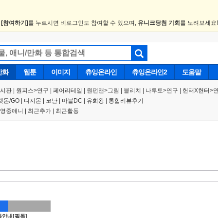
.
[참여하기]
를 누르시면 비로그인도 참여할 수 있으며,
유니크당첨 기회
를 노려보세요
만화
웹툰
이미지
츄잉온라인
츄잉온라인2
도움말
게시판
|
원피스
>
연구
|
페어리테일 |
원펀맨
>
그림
|
블리치
|
나루토
>
연구
|
헌터X헌터
>
켓몬/GO
|
디지몬
|
코난
|
마블DC
|
유희왕
|
통합리뷰후기
영중애니
|
최근추가
|
최근활동
안내[필독]