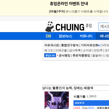
[08월2주차]
유니크뽑기 이벤트를 시작합니다
DB
정보/뉴스
커뮤니티
애니/
자유게시판
|
통합연구분석
|
기타자유만화
|
VS
R
페그오
|
드래곤볼
|
금서목록
|
소아온
|
던만추
|
포
공식랭킹
|
츄온작품랭킹
|
월별애니
|
방
츄잉디비
상디는 혈통인자 능력, 징베는 패왕색
|
L:0/A:0
비롤가틀
568/870
LV43
|
Exp.
65%
|
경험치획득