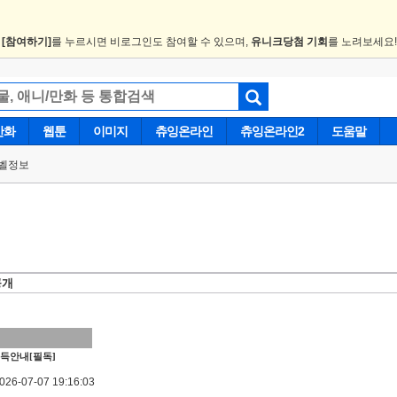
.
[참여하기]
를 누르시면 비로그인도 참여할 수 있으며,
유니크당첨 기회
를 노려보세요
만화
웹툰
이미지
츄잉온라인
츄잉온라인2
도움말
벨정보
공개
득안내[필독]
6-07-07 19:16:03