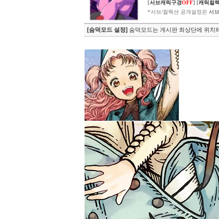
[
서브캐릭구경
OFF
]
[
캐릭컬
*서브/컬렉션 공개설정은
서브
[숨덕모드 설정]
숨덕모드는 게시판 최상단에 위치해