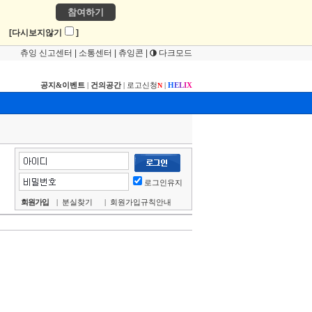
참여하기
!
[다시보지않기
]
츄잉 신고센터
|
소통센터
|
츄잉콘
|
다크모드
공지&이벤트
|
건의공간
|
로고신청
|
H
E
L
I
X
N
로그인유지
회원가입
|
분실찾기
|
회원가입규칙안내