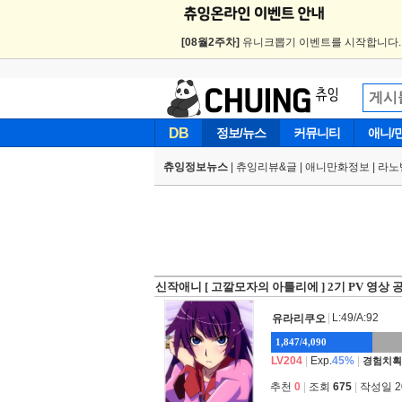
[08월2주차]
유니크뽑기 이벤트를 시작합니다
DB
정보/뉴스
커뮤니티
애니/
츄잉정보뉴스
|
츄잉리뷰&글
|
애니만화정보
|
라노
신작애니 [ 고깔모자의 아틀리에 ] 2기 PV 영상 
|
L:49/A:92
유라리쿠오
1,847/4,090
LV204
|
Exp.
45%
|
경험치획
추천
0
|
조회
675
|
작성일 202