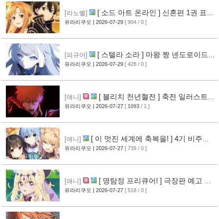
[ 소드 아트 온라인 ] 신혼편 1권 표지
[라노벨]
공개
유라리쿠오
| 2026-07-29
[ 904 / 0 ]
[16]
[ 스텔라 소라 ] 마왕 짱 넨도로이드
[피규어]
공개
유라리쿠오
| 2026-07-29
[ 428 / 0 ]
[10]
[ 블리치 천년혈전 ] 축전 일러스트 &
[애니]
오프닝 영상 공개
유라리쿠오
| 2026-07-27
[
1093
/ 1 ]
[14]
[ 이 멋진 세계에 축복을! ] 4기 비주얼
[애니]
그림 공개
유라리쿠오
| 2026-07-27
[ 739 / 0 ]
[14]
[ 명탐정 프리큐어! ] 극장판 예고 영
[애니]
상 공개
유라리쿠오
| 2026-07-27
[ 518 / 0 ]
[10]