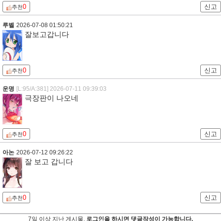
0
신고
추천
루벨
2026-07-08 01:50:21
잘보고갑니다
0
신고
추천
운명
[L:95/A:381]
2026-07-11 09:39:03
극장판이 나오네
0
신고
추천
아논
2026-07-12 09:26:22
잘 보고 갑니다
0
신고
추천
7일 이상 지난 게시물,
로그인을 하시면 댓글작성이 가능합니다.