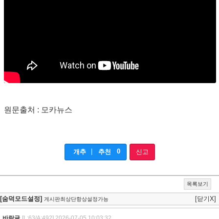
원문출처 : 모카뉴스
|
0
개추
추천
신고
목록보기
[숨덕모드설정]
[닫기X]
게시판최상단항상설정가능
바람글
[L:63/A:492]
2026-07-05 10:03:32