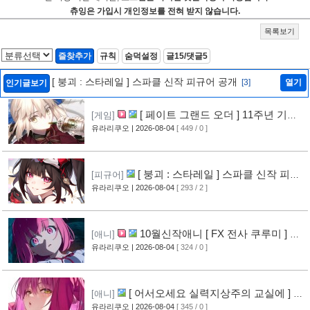
츄잉은 가입시 개인정보를 전혀 받지 않습니다.
목록보기
즐찾추가
규칙
숨덕설정
글15/댓글5
[ 붕괴 : 스타레일 ] 스파클 신작 피규어 공개
[3]
열기
인기글보기
[ 페이트 그랜드 오더 ] 11주년 기념
[게임]
영상 공개
유라리쿠오
| 2026-08-04
[ 449 / 0 ]
[6]
[ 붕괴 : 스타레일 ] 스파클 신작 피규
[피규어]
어 공개
유라리쿠오
| 2026-08-04
[ 293 / 2 ]
[3]
10월신작애니 [ FX 전사 쿠루미 ] PV
[애니]
영상 공개
유라리쿠오
| 2026-08-04
[ 324 / 0 ]
[5]
[ 어서오세요 실력지상주의 교실에 ] 블
[애니]
루레이 VOL.2 표지 공개
유라리쿠오
| 2026-08-04
[ 345 / 0 ]
[6]