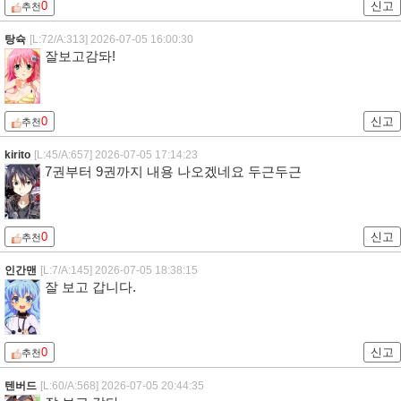
0
신고
추천
탕슉
[L:72/A:313]
2026-07-05 16:00:30
잘보고감돠!
0
신고
추천
kirito
[L:45/A:657]
2026-07-05 17:14:23
7권부터 9권까지 내용 나오겠네요 두근두근
0
신고
추천
인간맨
[L:7/A:145]
2026-07-05 18:38:15
잘 보고 갑니다.
0
신고
추천
텐버드
[L:60/A:568]
2026-07-05 20:44:35