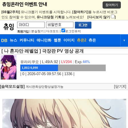
참여하기
[08월2주차]
유니크뽑기 이벤트를 시작합니다.
[참여하기]
를 누르시면 비로그
인도 참여할 수 있으며,
유니크당첨 기회
를 노려보세요!
[다시보지 않기
]
|
분실찾기
|
다크모드
|
로그인유지
회원가입
DB
뉴스
커뮤니티
애니만화
웹툰
이미지
츄온2
츄온
▼
[ 나 혼자만 레벨업 ] 극장판 PV 영상 공개
DB
뉴스
커뮤니티
애니만화
웹툰
이미지
츄온2
츄온
유라리쿠오
| L:49/A:92 |
LV204
|
Exp.
44%
1,802/4,090
| 0 | 2026-07-05 09:57:56 | 1336 |
[숨덕모드설정]
[닫기X]
게시판최상단항상설정가능