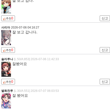
잘 보고 감다.
0
신고
추천
사리아
2026-07-06 04:16:27
잘 보고 갑니다.
0
신고
추천
솔라루나
[L:50/A:853]
2026-07-06 11:42:33
잘봤어요
0
신고
추천
별화찬루
[L:30/A:551]
2026-07-07 06:03:53
잘 봤어요