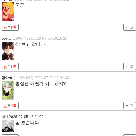
굳굳
0
신고
추천
porta
[L:60/A:458]
2026-07-05 10:15:20
잘 보고 갑니다
0
신고
추천
짱아★
[L:49/A:655]
2026-07-05 12:04:30
총집편 이딴거 아니겠지?
0
신고
추천
hjkl
2026-07-05 12:24:02
잘 봤습니다