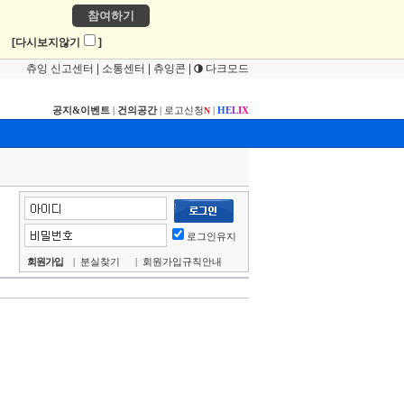
참여하기
!
[다시보지않기
]
츄잉 신고센터
|
소통센터
|
츄잉콘
|
다크모드
공지&이벤트
|
건의공간
|
로고신청
|
H
E
L
I
X
N
로그인유지
회원가입
|
분실찾기
|
회원가입규칙안내