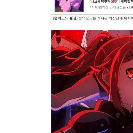
[
서브캐릭구경
OFF
]
[
캐릭컬
*서브/컬렉션 공개설정은
서브
[숨덕모드 설정]
숨덕모드는 게시판 최상단에 위치해