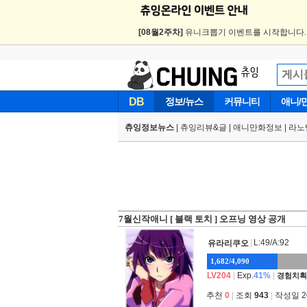
[08월2주차]
유니크뽑기 이벤트를 시작합니다
DB
정보/뉴스
커뮤니티
애니/
츄잉정보뉴스
|
츄잉리뷰&글
|
애니만화정보
|
라노
7월신작애니 [ 블랙 토치 ] 오프닝 영상 공개
|
L:49/A:92
유라리쿠오
1,682/4,090
LV204
|
Exp.
41%
|
경험치획
추천
0
|
조회
943
|
작성일 202