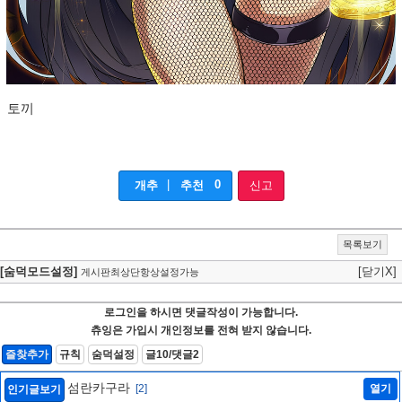
토끼
|
0
개추
추천
신고
목록보기
[숨덕모드설정]
[닫기X]
게시판최상단항상설정가능
로그인을 하시면 댓글작성이 가능합니다.
츄잉은 가입시 개인정보를 전혀 받지 않습니다.
즐찾추가
규칙
숨덕설정
글10/댓글2
섬란카구라
[2]
열기
인기글보기