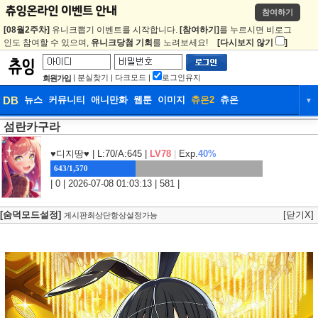
참여하기
[08월2주차]
유니크뽑기 이벤트를 시작합니다.
[참여하기]
를 누르시면 비로그
인도 참여할 수 있으며,
유니크당첨 기회
를 노려보세요!
[다시보지 않기
]
|
분실찾기
|
다크모드
|
로그인유지
회원가입
DB
뉴스
커뮤니티
애니만화
웹툰
이미지
츄온2
츄온
▼
섬란카구라
DB
뉴스
커뮤니티
애니만화
웹툰
이미지
츄온2
츄온
♥디지땅♥
| L:70/A:645 |
LV78
|
Exp.
40%
643/1,570
| 0 | 2026-07-08 01:03:13 | 581 |
[숨덕모드설정]
[닫기X]
게시판최상단항상설정가능