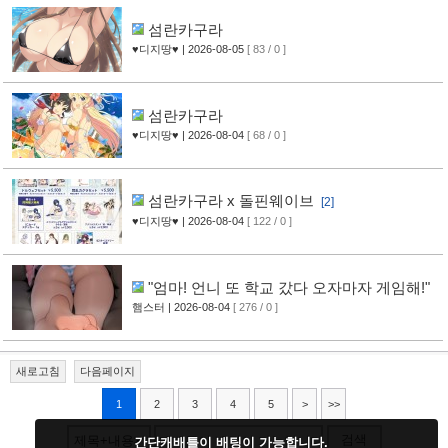
섬란카구라
♥디지땅♥
| 2026-08-05
[ 83 / 0 ]
섬란카구라
♥디지땅♥
| 2026-08-04
[ 68 / 0 ]
섬란카구라 x 돌핀웨이브
[2]
♥디지땅♥
| 2026-08-04
[ 122 / 0 ]
"엄마! 언니 또 학교 갔다 오자마자 게임해!"
햄스터
| 2026-08-04
[ 276 / 0 ]
새로고침
다음페이지
1
2
3
4
5
>
>>
검색
제목+내용
간단캐배틀이 배팅이 가능합니다.