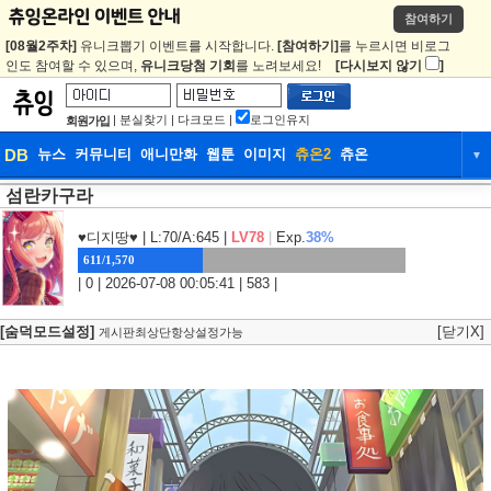
참여하기
[08월2주차]
유니크뽑기 이벤트를 시작합니다.
[참여하기]
를 누르시면 비로그
인도 참여할 수 있으며,
유니크당첨 기회
를 노려보세요!
[다시보지 않기
]
|
분실찾기
|
다크모드
|
로그인유지
회원가입
DB
뉴스
커뮤니티
애니만화
웹툰
이미지
츄온2
츄온
▼
섬란카구라
DB
뉴스
커뮤니티
애니만화
웹툰
이미지
츄온2
츄온
♥디지땅♥
| L:70/A:645 |
LV78
|
Exp.
38%
611/1,570
| 0 | 2026-07-08 00:05:41 | 583 |
[숨덕모드설정]
[닫기X]
게시판최상단항상설정가능