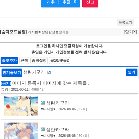
|
0
개추
추천
신고
목록보기
[숨덕모드설정]
[닫기X]
게시판최상단항상설정가능
로그인을 하시면 댓글작성이 가능합니다.
츄잉은 가입시 개인정보를 전혀 받지 않습니다.
즐찾추가
규칙
숨덕설정
글10/댓글2
섬란카구라
[2]
열기
인기글보기
이미지 등록시 이미지에 맞는 제목을 ..
[공지]
츄잉
| 2021-08-11
[ 4968 / 2 ]
섬란카구라
♥디지땅♥
| 2026-08-06
[ 5 / 0 ]
섬란카구라
♥디지땅♥
| 2026-08-06
[ 80 / 0 ]