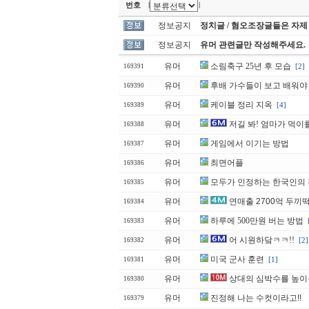
번호
|
|
정보공지
정치글 / 혐오조장글들은 자제
정보공지
유머 관련글만 작성해주세요.
유머
소림축구 25년 후 모습
[2]
169391
유머
후배 가수들이 보고 배워야 
169390
유머
케이블 정리 지옥
[4]
169389
유머
저길 봐! 엄마가 먹이
169388
유머
게임에서 이기는 방법
169387
유머
최면어플
169386
유머
모두가 인정하는 한국인의
169385
유머
연매출 2700억 두끼
169384
유머
하루에 500만원 버는 방법
169383
유머
어 시원하닼ㅋㅋ!!
[2]
169382
유머
미국 군사 훈련
[1]
169381
유머
상대의 심박수를 높이
169380
유머
진정해 나는 수컷이라고!!
169379