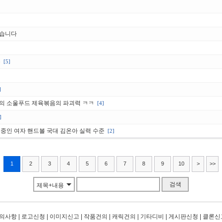
왔습니다
유
[5]
]
의 소울푸드 제육볶음의 파괴력 ㅋㅋ
[4]
]
중인 여자 핸드볼 국대 김온아 실력 수준
[2]
1
2
3
4
5
6
7
8
9
10
>
>>
검색
제목+내용
의사항
|
로고신청
|
이미지신고
|
작품건의
|
캐릭건의
|
기타디비
|
게시판신청
|
클론신