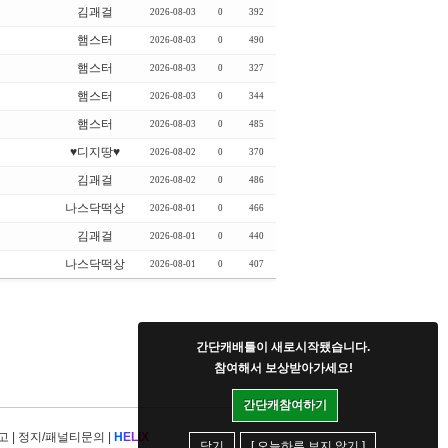
김괘걸
2026-08-03
0
392
햄스터
2026-08-03
0
490
햄스터
2026-08-03
0
327
햄스터
2026-08-03
0
344
햄스터
2026-08-03
0
485
♥디지땅♥
2026-08-02
0
370
김괘걸
2026-08-02
0
486
나스닥떡상
2026-08-01
0
466
김괘걸
2026-08-01
0
440
나스닥떡상
2026-08-01
0
407
간단캐배틀이 새로시작됐습니다.
참여해서 보상받아가세요!
간단캐참여하기
고
|
정지/패널티문의
|
H
E
L
I
X
닫기
[ 오늘하루 보지 않기 ]