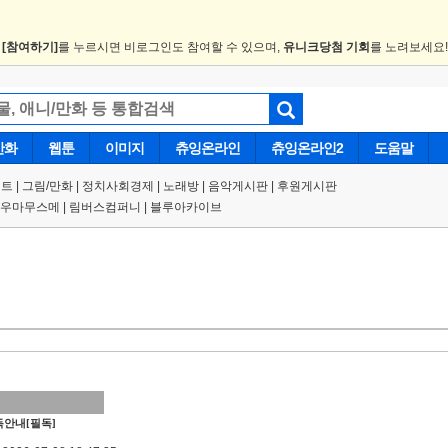
.
[참여하기]
를 누르시면 비로그인도 참여할 수 있으며,
유니크당첨 기회
를 노려보세요
만화
웹툰
이미지
츄잉온라인
츄잉온라인2
도움말
트 |
그림/만화
|
정치사회경제
|
노래방
|
음악게시판
|
후원게시판
우마무스메
|
림버스컴퍼니
|
블루아카이브
안내[필독]