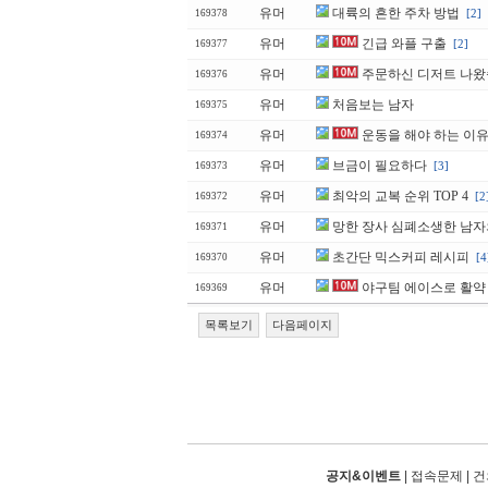
유머
대륙의 흔한 주차 방법
[2]
169378
유머
긴급 와플 구출
[2]
169377
유머
주문하신 디저트 나
169376
유머
처음보는 남자
169375
유머
운동을 해야 하는 이
169374
유머
브금이 필요하다
[3]
169373
유머
최악의 교복 순위 TOP 4
[2
169372
유머
망한 장사 심폐소생한 남자
169371
유머
초간단 믹스커피 레시피
[4
169370
유머
야구팀 에이스로 활약 
169369
목록보기
다음페이지
공지&이벤트
|
접속문제
|
건