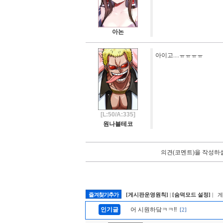
아논
아이고....ㅠㅠㅠㅠ
[L:50/A:335]
원나블테코
의견(코멘트)을 작성하실
즐겨찾기추가
[게시판운영원칙]
|
[숨덕모드 설정]
| 
인기글
어 시원하닼ㅋㅋ!!
[2]