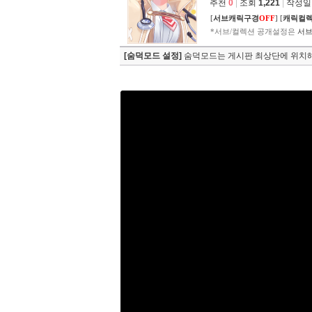
추천
0
|
조회
1,221
|
작성일 2
[
서브캐릭구경
OFF
]
[
캐릭컬
*서브/컬렉션 공개설정은
서브
[숨덕모드 설정]
숨덕모드는 게시판 최상단에 위치해