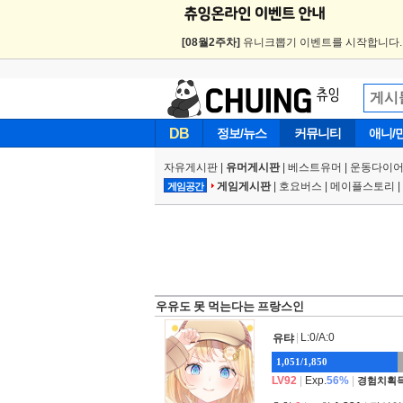
[08월2주차]
유니크뽑기 이벤트를 시작합니다
DB
정보/뉴스
커뮤니티
애니/
자유게시판
|
유머게시판
|
베스트유머
|
운동다이어
게임게시판
|
호요버스
|
메이플스토리
|
게임공간
우유도 못 먹는다는 프랑스인
|
L:0/A:0
유탸
1,051/1,850
LV92
|
Exp.
56%
|
경험치획득