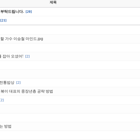
제목
 부탁드립니다.
[20]
[21]
할 가수 이승철 마인드.jpg
를 잡아 오셨어!
[2]
 전통밥상
[2]
떡볶이 대표의 중장년층 공략 방법
[2]
는 방법