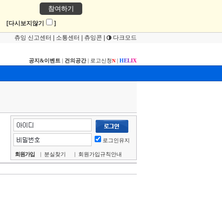
참여하기
!
[다시보지않기
]
츄잉 신고센터
|
소통센터
|
츄잉콘
|
다크모드
공지&이벤트
|
건의공간
|
로고신청
|
H
E
L
I
X
N
로그인유지
회원가입
|
분실찾기
|
회원가입규칙안내