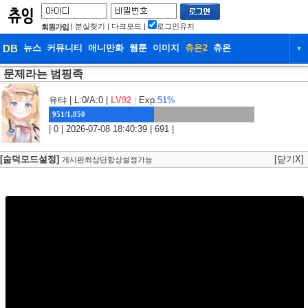
|
분실찾기
|
다크모드
|
로그인유지
회원가입
DB
뉴스
커뮤니티
애니만화
웹툰
이미지
츄온2
츄온
▼
문제라는 범핑족
DB
뉴스
커뮤니티
애니만화
웹툰
이미지
츄온2
츄온
유탸
| L:0/A:0 |
LV92
|
Exp.
51%
951/1,850
| 0 | 2026-07-08 18:40:39 | 691 |
[숨덕모드설정]
[닫기X]
게시판최상단항상설정가능