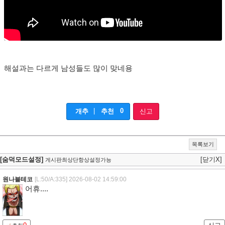
해설과는 다르게 남성들도 많이 맞네용
|
0
개추
추천
신고
목록보기
[숨덕모드설정]
[닫기X]
게시판최상단항상설정가능
원나블테코
[L:50/A:335]
2026-08-02 14:59:00
어휴....