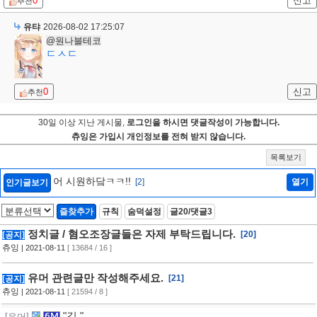
0
신고
추천
유탸
2026-08-02 17:25:07
@원나블테코
ㄷㅅㄷ
0
신고
추천
30일 이상 지난 게시물,
로그인을 하시면 댓글작성이 가능합니다.
츄잉은 가입시 개인정보를 전혀 받지 않습니다.
목록보기
어 시원하닼ㅋㅋ!!
[2]
열기
인기글보기
즐찾추가
규칙
숨덕설정
글20/댓글3
정치글 / 혐오조장글들은 자제 부탁드립니다.
[20]
[공지]
츄잉
| 2021-08-11
[ 13684 / 16 ]
유머 관련글만 작성해주세요.
[21]
[공지]
츄잉
| 2021-08-11
[ 21594 / 8 ]
"길."
[유머]