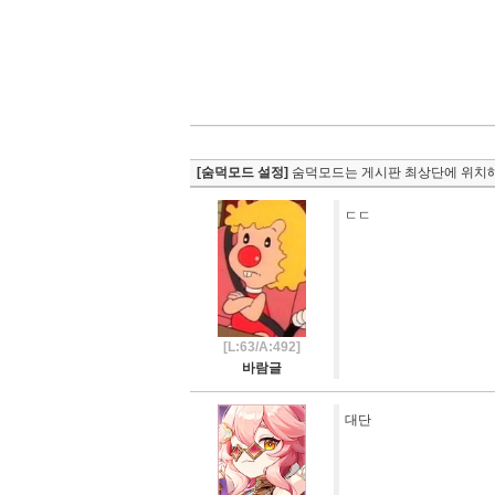
[숨덕모드 설정]
숨덕모드는 게시판 최상단에 위치해
ㄷㄷ
[L:63/A:492]
바람글
대단