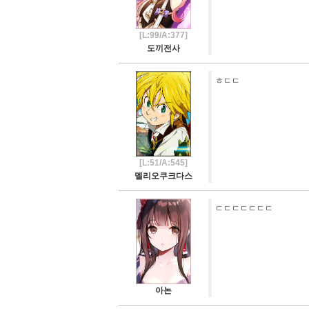
[L:99/A:377]
도끼전사
ㅎㄷㄷ
[L:51/A:545]
멜리오쿠크다스
ㄷㄷㄷㄷㄷㄷㄷ
아논