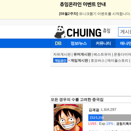
[08월2주차]
유니크뽑기 이벤트를 시작합니다
DB
정보/뉴스
커뮤니티
애니/
자유게시판
|
유머게시판
|
베스트유머
|
운동다이어
게임게시판
|
호요버스
|
메이플스토리
|
게임공간
모든 경우의 수를 고려한 중국집
|
L:6/A:297
김괘걸
252/1,310
LV65
|
Exp.
19%
|
경험치획득