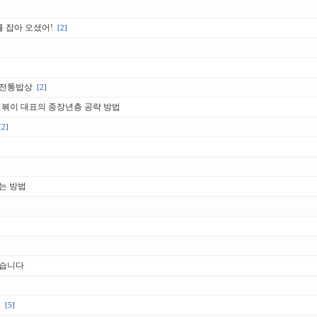
를 잡아 오셨어!
[2]
 전통밥상
[2]
떡볶이 대표의 중장년층 공략 방법
[2]
는 방법
왔습니다
유
[5]