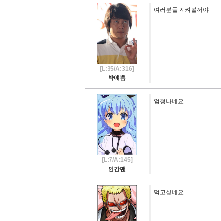
여러분들 지켜볼꺼야
[L:35/A:316]
뱍얘쁨
엄청나네요.
[L:7/A:145]
인간맨
먹고싶네요