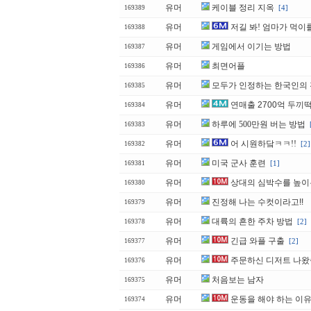
유머
케이블 정리 지옥
[4]
169389
유머
저길 봐! 엄마가 먹이
169388
유머
게임에서 이기는 방법
169387
유머
최면어플
169386
유머
모두가 인정하는 한국인의
169385
유머
연매출 2700억 두끼
169384
유머
하루에 500만원 버는 방법
169383
유머
어 시원하닼ㅋㅋ!!
[2]
169382
유머
미국 군사 훈련
[1]
169381
유머
상대의 심박수를 높이
169380
유머
진정해 나는 수컷이라고!!
169379
유머
대륙의 흔한 주차 방법
[2]
169378
유머
긴급 와플 구출
[2]
169377
유머
주문하신 디저트 나
169376
유머
처음보는 남자
169375
유머
운동을 해야 하는 이
169374