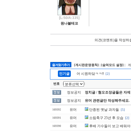
[L:50/A:335]
원나블테코
의견(코멘트)을 작성하실
즐겨찾기추가
[게시판운영원칙]
|
[숨덕모드 설정]
| 
인기글
어 시원하닼ㅋㅋ!!
[2]
번호
|
|
정보공지
정치글 / 혐오조장글들은 자제
정보공지
유머 관련글만 작성해주세요.
유머
단종된 옛날 과자들
[5]
169392
유머
소림축구 25년 후 모습
[2]
169391
유머
후배 가수들이 보고 배워야 
169390