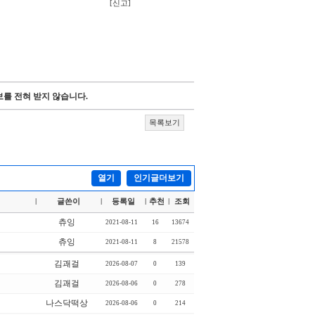
[신고]
를 전혀 받지 않습니다.
목록보기
열기
인기글더보기
글쓴이
등록일
추천
조회
|
|
|
|
츄잉
2021-08-11
16
13674
츄잉
2021-08-11
8
21578
김괘걸
2026-08-07
0
139
김괘걸
2026-08-06
0
278
나스닥떡상
2026-08-06
0
214