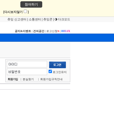
참여하기
!
[다시보지않기
]
츄잉 신고센터
|
소통센터
|
츄잉콘
|
다크모드
공지&이벤트
|
건의공간
|
로고신청
|
H
E
L
I
X
N
로그인유지
회원가입
|
분실찾기
|
회원가입규칙안내