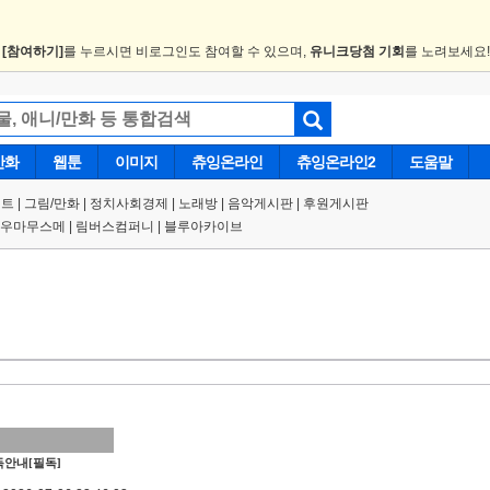
.
[참여하기]
를 누르시면 비로그인도 참여할 수 있으며,
유니크당첨 기회
를 노려보세요
만화
웹툰
이미지
츄잉온라인
츄잉온라인2
도움말
트 |
그림/만화
|
정치사회경제
|
노래방
|
음악게시판
|
후원게시판
우마무스메
|
림버스컴퍼니
|
블루아카이브
안내[필독]