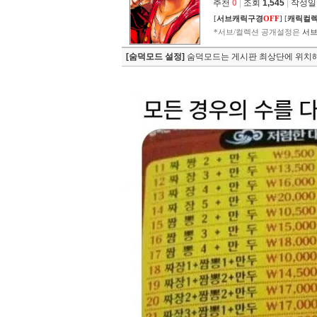
추천
0
|
조회
1,545
|
작성일 2
[
서브캐릭구경
OFF
]
[
캐릭컬
*서브/컬렉션 공개설정은
서브
[숨덕모드 설정]
숨덕모드는 게시판 최상단에 위치해