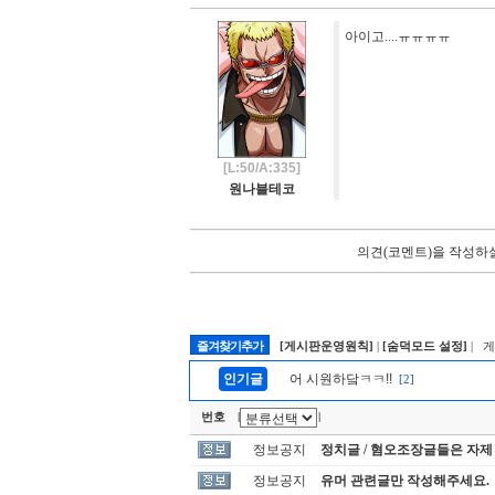
아이고....ㅠㅠㅠㅠ
[L:50/A:335]
원나블테코
의견(코멘트)을 작성하실
즐겨찾기추가
[게시판운영원칙]
|
[숨덕모드 설정]
| 
인기글
어 시원하닼ㅋㅋ!!
[2]
번호
|
|
정보공지
정치글 / 혐오조장글들은 자제
정보공지
유머 관련글만 작성해주세요.