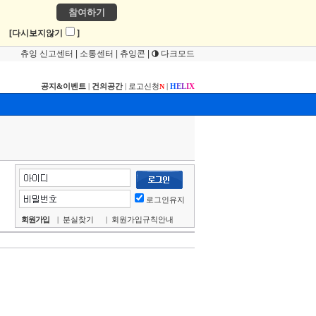
참여하기
!
[다시보지않기
]
츄잉 신고센터
|
소통센터
|
츄잉콘
|
다크모드
공지&이벤트
|
건의공간
|
로고신청
|
H
E
L
I
X
N
로그인유지
회원가입
|
분실찾기
|
회원가입규칙안내