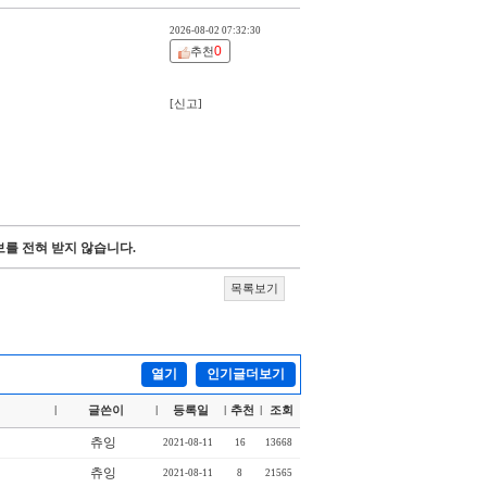
2026-08-02 07:32:30
0
추천
[신고]
를 전혀 받지 않습니다.
목록보기
열기
인기글더보기
글쓴이
등록일
추천
조회
|
|
|
|
츄잉
2021-08-11
16
13668
츄잉
2021-08-11
8
21565