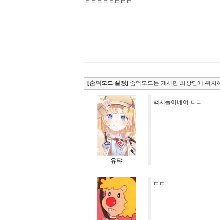
ㄷㄷㄷㄷㄷㄷㄷㄷ
[숨덕모드 설정]
숨덕모드는 게시판 최상단에 위치해
백시들이네여 ㄷㄷ
유탸
ㄷㄷ