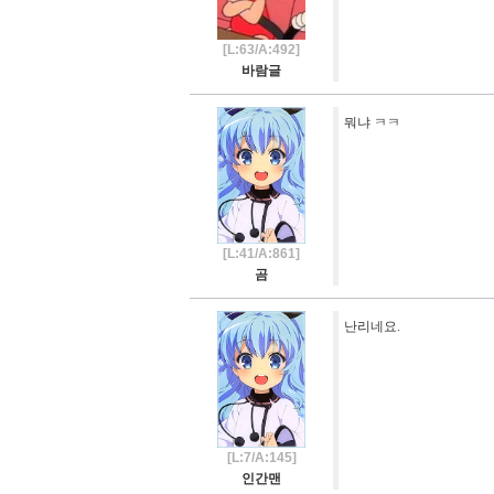
[L:63/A:492]
바람글
뭐냐 ㅋㅋ
[L:41/A:861]
곰
난리네요.
[L:7/A:145]
인간맨