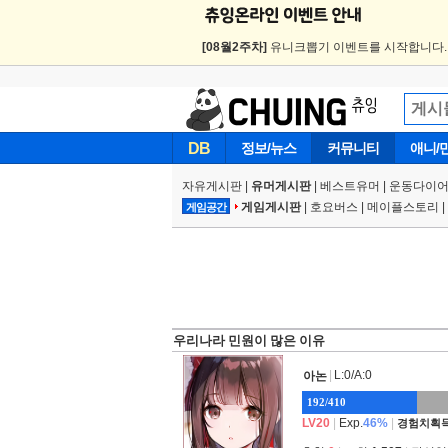
[08월2주차]
유니크뽑기 이벤트를 시작합니다
DB
정보/뉴스
커뮤니티
애니/
자유게시판
|
유머게시판
|
베스트유머
|
운동다이어
게임게시판
|
호요버스
|
메이플스토리
|
게임공간
우리나라 민원이 많은 이유
|
L:0/A:0
아논
192/410
LV20
|
Exp.
46%
|
경험치획득