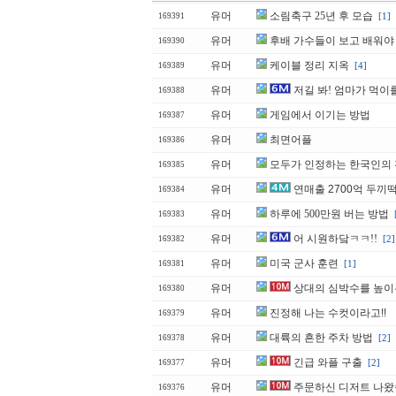
유머
소림축구 25년 후 모습
[1]
169391
유머
후배 가수들이 보고 배워야 
169390
유머
케이블 정리 지옥
[4]
169389
유머
저길 봐! 엄마가 먹이
169388
유머
게임에서 이기는 방법
169387
유머
최면어플
169386
유머
모두가 인정하는 한국인의
169385
유머
연매출 2700억 두끼
169384
유머
하루에 500만원 버는 방법
169383
유머
어 시원하닼ㅋㅋ!!
[2]
169382
유머
미국 군사 훈련
[1]
169381
유머
상대의 심박수를 높이
169380
유머
진정해 나는 수컷이라고!!
169379
유머
대륙의 흔한 주차 방법
[2]
169378
유머
긴급 와플 구출
[2]
169377
유머
주문하신 디저트 나
169376