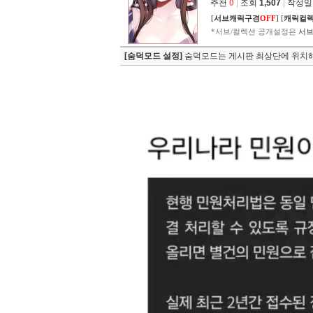
추천
0
|
조회
1,507
|
작성일 2
[
서브캐릭구경
OFF
]
[
캐릭컬
*서브/컬렉션 공개설정은
서브
[숨덕모드 설정]
숨덕모드는 게시판 최상단에 위치해