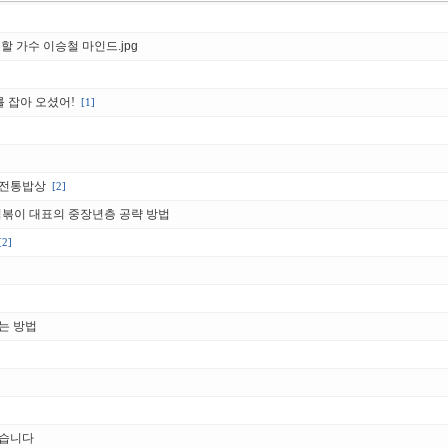
할 가수 이승철 마인드.jpg
를 잡아 오셨어!
[1]
 전통밥상
[2]
떡볶이 대표의 중장년층 공략 방법
[2]
는 방법
왔습니다