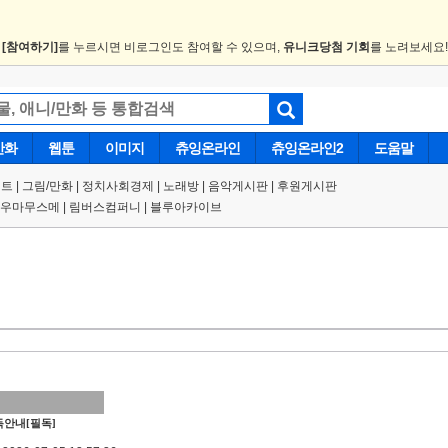
.
[참여하기]
를 누르시면 비로그인도 참여할 수 있으며,
유니크당첨 기회
를 노려보세요
만화
웹툰
이미지
츄잉온라인
츄잉온라인2
도움말
트 |
그림/만화
|
정치사회경제
|
노래방
|
음악게시판
|
후원게시판
우마무스메
|
림버스컴퍼니
|
블루아카이브
안내[필독]