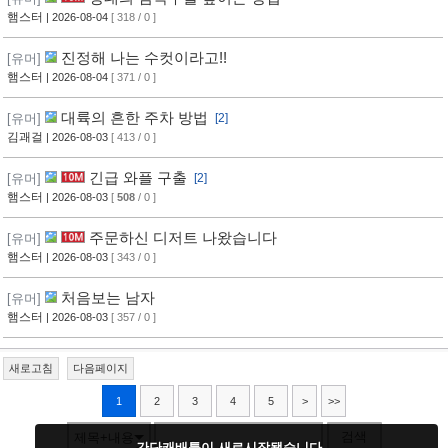
햄스터
| 2026-08-04
[ 318 / 0 ]
진정해 나는 수컷이라고!!
[유머]
햄스터
| 2026-08-04
[ 371 / 0 ]
대륙의 흔한 주차 방법
[유머]
[2]
김괘걸
| 2026-08-03
[ 413 / 0 ]
긴급 와플 구출
[유머]
[2]
햄스터
| 2026-08-03
[
508
/ 0 ]
주문하신 디저트 나왔습니다
[유머]
햄스터
| 2026-08-03
[ 343 / 0 ]
처음보는 남자
[유머]
햄스터
| 2026-08-03
[ 357 / 0 ]
새로고침
다음페이지
1
2
3
4
5
>
>>
검색
제목+내용
간단캐배틀이 새로시작됐습니다.