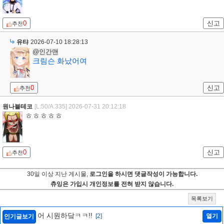
0
신고
추천
유탸
2026-07-10 18:28:13
@인간맨
크림슨 화났어여
0
신고
추천
원나블테코
[L:50/A:335]
2026-07-31 20:12:18
ㅎㅎㅎㅎㅎ
0
신고
추천
30일 이상 지난 게시물,
로그인을 하시면 댓글작성이 가능합니다.
츄잉은 가입시 개인정보를 전혀 받지 않습니다.
목록보기
어 시원하닼ㅋㅋ!!
[2]
열기
인기글보기