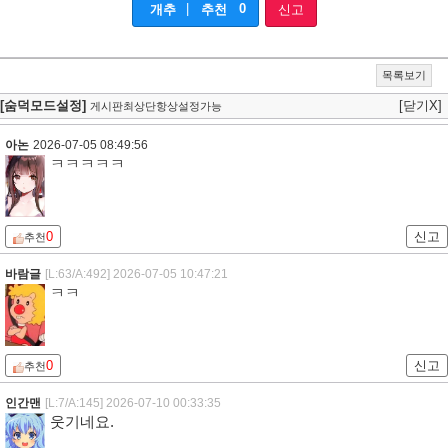
|
0
개추
추천
신고
목록보기
[숨덕모드설정]
[닫기X]
게시판최상단항상설정가능
아논
2026-07-05 08:49:56
ㅋㅋㅋㅋㅋ
0
신고
추천
바람글
[L:63/A:492]
2026-07-05 10:47:21
ㅋㅋ
0
신고
추천
인간맨
[L:7/A:145]
2026-07-10 00:33:35
웃기네요.