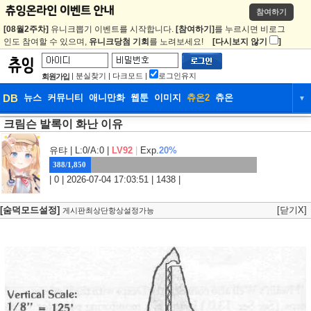
참여하기
[08월2주차]
유니크뽑기 이벤트를 시작합니다.
[참여하기]
를 누르시면 비로그
인도 참여할 수 있으며,
유니크당첨 기회
를 노려보세요!
[다시보지 않기
]
|
분실찾기
|
다크모드
|
로그인유지
회원가입
DB
뉴스
커뮤니티
애니만화
웹툰
이미지
츄온2
츄온
▼
크림슨 발록이 화난 이유
DB
뉴스
커뮤니티
애니만화
웹툰
이미지
츄온2
츄온
유탸
| L:0/A:0 |
LV92
|
Exp.
20%
388/1,850
| 0 | 2026-07-04 17:03:51 | 1438 |
[숨덕모드설정]
[닫기X]
게시판최상단항상설정가능