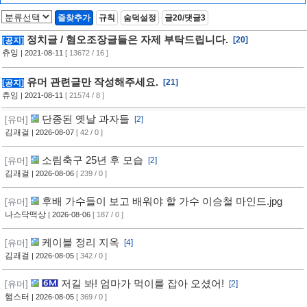
즐찾추가
규칙
숨덕설정
글20/댓글3
정치글 / 혐오조장글들은 자제 부탁드립니다.
[20]
[공지]
츄잉
| 2021-08-11
[ 13672 / 16 ]
유머 관련글만 작성해주세요.
[21]
[공지]
츄잉
| 2021-08-11
[ 21574 / 8 ]
단종된 옛날 과자들
[유머]
[2]
김괘걸
| 2026-08-07
[ 42 / 0 ]
소림축구 25년 후 모습
[유머]
[2]
김괘걸
| 2026-08-06
[ 239 / 0 ]
후배 가수들이 보고 배워야 할 가수 이승철 마인드.jpg
[유머]
나스닥떡상
| 2026-08-06
[ 187 / 0 ]
케이블 정리 지옥
[유머]
[4]
김괘걸
| 2026-08-05
[ 342 / 0 ]
저길 봐! 엄마가 먹이를 잡아 오셨어!
[유머]
[2]
햄스터
| 2026-08-05
[ 369 / 0 ]