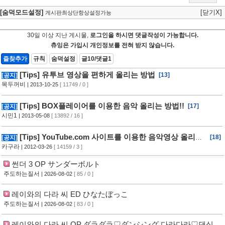
[숨덕모드설정]
[닫기X]
게시판최상단항상설정가능
30일 이상 지난 게시물,
로그인을 하시면 댓글작성이 가능합니다.
츄잉은 가입시 개인정보를 전혀 받지 않습니다.
즐찾추가
규칙
숨덕설정
글10/댓글1
[Tips] 유투브 영상을 편하게 올리는 방법
[13]
[공지]
목두꺼비
| 2013-10-25
[ 11749 / 0 ]
[Tips] BOX플레이어를 이용한 음악 올리는 방법!!
[17]
[공지]
시민1
| 2013-05-08
[ 13892 / 16 ]
[Tips] YouTube.com 사이트를 이용한 음악영상 올리는
[18]
[공지]
방법!!
카구라
| 2012-03-26
[ 14159 / 3 ]
썬더 3 OP サンダーボルト
주도하는질서
| 2026-08-02
[ 85 / 0 ]
레이와의 다라 씨 ED ひなたぼっこ
주도하는질서
| 2026-08-02
[ 83 / 0 ]
레이와의 다라 씨 OP ダラダラ♡ダンシング 다라다라♡댄싱