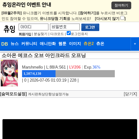
참여하기
[08월2주차]
유니크뽑기 이벤트를 시작합니다.
[참여하기]
를 누르시면 비로그
인도 참여할 수 있으며,
유니크당첨 기회
를 노려보세요!
[다시보지 않기
]
|
분실찾기
|
다크모드
|
로그인유지
회원가입
DB
뉴스
커뮤니티
애니만화
웹툰
이미지
츄온2
츄온
▼
소아온 에코스 오브 아인크라드 오프닝
DB
뉴스
커뮤니티
애니만화
웹툰
이미지
츄온2
츄온
Marshmello
| L:88/A:561 |
LV206
|
Exp.
36%
1,507/4,130
| 0 | 2026-07-05 01:03:19 | 228 |
[숨덕모드설정]
[닫기X]
게시판최상단항상설정가능