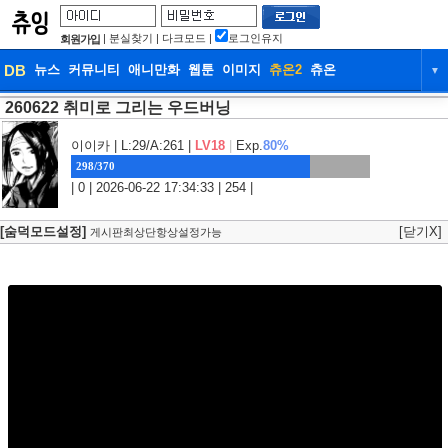
|
분실찾기
|
다크모드
|
로그인유지
회원가입
DB
뉴스
커뮤니티
애니만화
웹툰
이미지
츄온2
츄온
▼
260622 취미로 그리는 우드버닝
DB
뉴스
커뮤니티
애니만화
웹툰
이미지
츄온2
츄온
이이카
| L:29/A:261 |
LV18
|
Exp.
80%
298/370
| 0 | 2026-06-22 17:34:33 | 254 |
[숨덕모드설정]
[닫기X]
게시판최상단항상설정가능