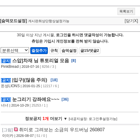
목록보기
[숨덕모드설정]
[닫기X]
게시판최상단항상설정가능
30일 이상 지난 게시물,
로그인을 하시면 댓글작성이 가능합니다.
츄잉은 가입시 개인정보를 전혀 받지 않습니다.
즐찾추가
규칙
숨덕설정
글15/댓글2
스압]차재 님 튜토리얼 모음
[8]
[공지]
PinkBread
| 2018-07-16
[ 8256 / 3 ]
|입구|(많음 주의)
[18]
[공지]
돈성LIONS
| 2016-01-25
[ 12217 / 6 ]
눈그리기 강좌에요~~~
[36]
[공지]
너너
| 2014-10-29
[ 25253 / 1 ]
정보공지
1개
더보기 ▼
[내공지설정: 로그인후설정가능]
취미로 그려보는 소금의 우드버닝 260807
[그림]
이이카
| 2026-08-07
[ 51 / 0 ]