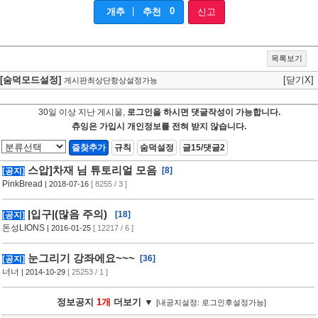
|
0
개추
추천
신고
목록보기
[숨덕모드설정]
[닫기X]
게시판최상단항상설정가능
30일 이상 지난 게시물,
로그인을 하시면 댓글작성이 가능합니다.
츄잉은 가입시 개인정보를 전혀 받지 않습니다.
즐찾추가
규칙
숨덕설정
글15/댓글2
스압]차재 님 튜토리얼 모음
[8]
[공지]
PinkBread
| 2018-07-16
[ 8255 / 3 ]
|입구|(많음 주의)
[18]
[공지]
돈성LIONS
| 2016-01-25
[ 12217 / 6 ]
눈그리기 강좌에요~~~
[36]
[공지]
너너
| 2014-10-29
[ 25253 / 1 ]
정보공지
1개
더보기 ▼
[내공지설정: 로그인후설정가능]