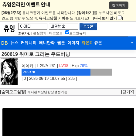
참여하기
[08월2주차]
유니크뽑기 이벤트를 시작합니다.
[참여하기]
를 누르시면 비로그
인도 참여할 수 있으며,
유니크당첨 기회
를 노려보세요!
[다시보지 않기
]
|
분실찾기
|
다크모드
|
로그인유지
회원가입
DB
뉴스
커뮤니티
애니만화
웹툰
이미지
츄온2
츄온
▼
260619 취미로 그리는 우드버닝
DB
뉴스
커뮤니티
애니만화
웹툰
이미지
츄온2
츄온
이이카
| L:29/A:261 |
LV18
|
Exp.
76%
283/370
| 0 | 2026-06-19 18:07:55 | 235 |
[숨덕모드설정]
[닫기X]
게시판최상단항상설정가능