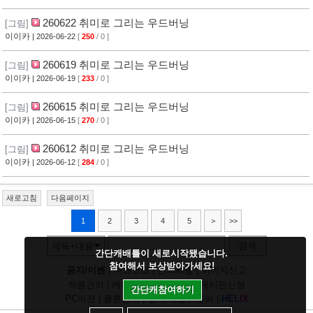
260622 취미로 그리는 우드버닝
[그림]
이이카
| 2026-06-22
[
250
/ 0 ]
260619 취미로 그리는 우드버닝
[그림]
이이카
| 2026-06-19
[
233
/ 0 ]
260615 취미로 그리는 우드버닝
[그림]
이이카
| 2026-06-15
[
270
/ 0 ]
260612 취미로 그리는 우드버닝
[그림]
이이카
| 2026-06-12
[
284
/ 0 ]
새로고침
다음페이지
1
2
3
4
5
>
>>
검색
제목+내용
간단캐배틀이 새로시작됐습니다.
참여해서 보상받아가세요!
공지/이벤
|
다크모드
|
건의사항
|
이미지신고
작품건의
|
캐릭건의
|
기타디비
|
게시판신청
간단캐참여하기
PC버전
|
클론신고
|
정지/패널티문의
|
H
E
L
I
X