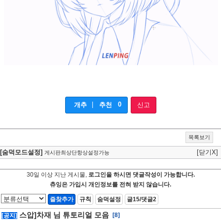
|
0
개추
추천
신고
목록보기
[숨덕모드설정]
[닫기X]
게시판최상단항상설정가능
30일 이상 지난 게시물,
로그인을 하시면 댓글작성이 가능합니다.
츄잉은 가입시 개인정보를 전혀 받지 않습니다.
즐찾추가
규칙
숨덕설정
글15/댓글2
스압]차재 님 튜토리얼 모음
[8]
[공지]