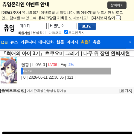
참여하기
[08월2주차]
유니크뽑기 이벤트를 시작합니다.
[참여하기]
를 누르시면 비로그
인도 참여할 수 있으며,
유니크당첨 기회
를 노려보세요!
[다시보지 않기
]
|
분실찾기
|
다크모드
|
로그인유지
회원가입
DB
뉴스
커뮤니티
애니만화
웹툰
이미지
츄온2
츄온
▼
『최애의 아이 3기』츠쿠요미 그리기 | 나무 위 장면 완벽재현
DB
뉴스
커뮤니티
애니만화
웹툰
이미지
츄온2
츄온
렌핑
| L:0/A:0 |
LV36
|
Exp.
2%
16/730
| 0 | 2026-06-11 22:30:36 | 321 |
[숨덕모드설정]
[닫기X]
게시판최상단항상설정가능